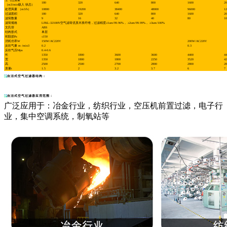
空气过滤量
180
320
640
800
1600
20
（m3/min吸入 状态）
处理风量 （m3/h）
10800
19200
38400
48000
96000
12
过滤面积
180
320
640
800
1600
20
滤筒数量
9
16
32
40
80
10
滤筒规格
LFKL-3210HV空气滤筒优质木浆纤维，过滤精度≥1um/99.96%， ≥2um/99.99%， ≥3um/100%
文氏管
ABS
结构形式
单层
初阻损Pa
≤150
消耗功率W
150W/AC220V
200W/AC220V
反吹气量 m /min3
0.2
0.3
反吹气压Mpa
0.4-0.6
长
1350
1800
3600
3600
4400
44
宽
1350
1800
1800
2250
3520
42
高
2500
2500
2700
2800
2800
28
质量t
1.5
2
3.2
3.7
6
7
自洁式空气过滤器结构：
自洁式空气过滤器应用范围：
广泛应用于：冶金行业，纺织行业，空压机前置过滤，电子行
业，集中空调系统，制氧站等