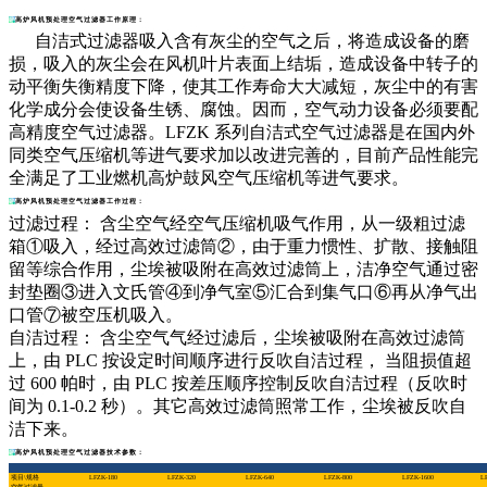
高炉风机预处理空气过滤器工作原理：
自洁式过滤器吸入含有灰尘的空气之后，将造成设备的磨
损，吸入的灰尘会在风机叶片表面上结垢，造成设备中转子的
动平衡失衡精度下降，使其工作寿命大大减短，灰尘中的有害
化学成分会使设备生锈、腐蚀。因而，空气动力设备必须要配
高精度空气过滤器。LFZK 系列自洁式空气过滤器是在国内外
同类空气压缩机等进气要求加以改进完善的，目前产品性能完
全满足了工业燃机高炉鼓风空气压缩机等进气要求。
高炉风机预处理空气过滤器工作过程：
过滤过程： 含尘空气经空气压缩机吸气作用，从一级粗过滤
箱①吸入，经过高效过滤筒②，由于重力惯性、扩散、接触阻
留等综合作用，尘埃被吸附在高效过滤筒上，洁净空气通过密
封垫圈③进入文氏管④到净气室⑤汇合到集气口⑥再从净气出
口管⑦被空压机吸入。
自洁过程： 含尘空气气经过滤后，尘埃被吸附在高效过滤筒
上，由 PLC 按设定时间顺序进行反吹自洁过程， 当阻损值超
过 600 帕时，由 PLC 按差压顺序控制反吹自洁过程（反吹时
间为 0.1-0.2 秒）。其它高效过滤筒照常工作，尘埃被反吹自
洁下来。
高炉风机预处理空气过滤器技术参数：
项目\规格
LFZK-180
LFZK-320
LFZK-640
LFZK-800
LFZK-1600
L