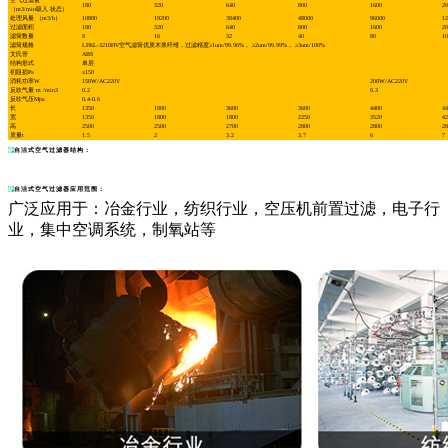
空气过滤量
180
320
640
800
1600
20
（m3/min吸入 状态）
处理风量 （m3/h）
10800
19200
38400
48000
96000
12
过滤面积
180
320
640
800
1600
20
滤筒数量
9
16
32
40
80
10
滤筒规格
LFKL-3210HV空气滤筒优质木浆纤维，过滤精度≥1um/99.96%， ≥2um/99.99%， ≥3um/100%
文氏管
ABS
结构形式
单层
初阻损Pa
≤150
消耗功率W
150W/AC220V
200W/AC220V
反吹气量 m /min3
0.2
0.3
反吹气压Mpa
0.4-0.6
长
1350
1800
3600
3600
4400
44
宽
1350
1800
1800
2250
3520
42
高
2500
2500
2700
2800
2800
28
质量t
1.5
2
3.2
3.7
6
7
自洁式空气过滤器结构：
自洁式空气过滤器应用范围：
广泛应用于：冶金行业，纺织行业，空压机前置过滤，电子行
业，集中空调系统，制氧站等