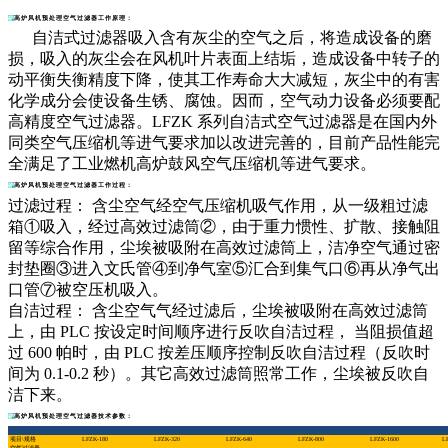
高炉风机预处理空气过滤器工作原理：
自洁式过滤器吸入含有灰尘的空气之后，将造成设备的磨
损，吸入的灰尘会在风机叶片表面上结垢，造成设备中转子的
动平衡失衡精度下降，使其工作寿命大大减短，灰尘中的有害
化学成分会使设备生锈、腐蚀。因而，空气动力设备必须要配
高精度空气过滤器。LFZK 系列自洁式空气过滤器是在国内外
同类空气压缩机等进气要求加以改进完善的，目前产品性能完
全满足了工业燃机高炉鼓风空气压缩机等进气要求。
高炉风机预处理空气过滤器工作过程：
过滤过程： 含尘空气经空气压缩机吸气作用，从一级粗过滤
箱①吸入，经过高效过滤筒②，由于重力惯性、扩散、接触阻
留等综合作用，尘埃被吸附在高效过滤筒上，洁净空气通过密
封垫圈③进入文氏管④到净气室⑤汇合到集气口⑥再从净气出
口管⑦被空压机吸入。
自洁过程： 含尘空气气经过滤后，尘埃被吸附在高效过滤筒
上，由 PLC 按设定时间顺序进行反吹自洁过程， 当阻损值超
过 600 帕时，由 PLC 按差压顺序控制反吹自洁过程（反吹时
间为 0.1-0.2 秒）。其它高效过滤筒照常工作，尘埃被反吹自
洁下来。
高炉风机预处理空气过滤器技术参数：
项目\规格
LFZK-180
LFZK-320
LFZK-640
LFZK-800
LFZK-1600
L