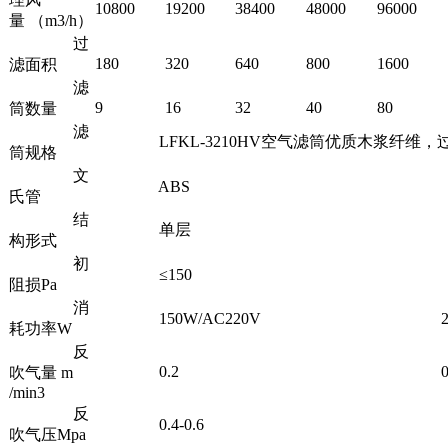
10800
19200
38400
48000
96000
量 （m3/h）
过
180
320
640
800
1600
滤面积
滤
9
16
32
40
80
筒数量
滤
LFKL-3210HV空气滤筒优质木浆纤维，过滤精度≥1um
筒规格
文
ABS
氏管
结
单层
构形式
初
≤150
阻损Pa
消
150W/AC220V
200W
耗功率W
反
0.2
0.
吹气量 m
/min3
反
0.4-0.6
吹气压Mpa