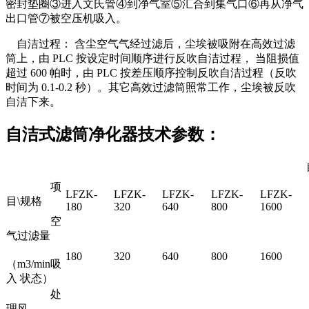
密封垫圈③进入文氏管④到净气室⑤汇合到集气口⑥再从净气
出口管⑦被空压机吸入。
自洁过程： 含尘空气气经过滤后，尘埃被吸附在高效过滤
筒上，由 PLC 按设定时间顺序进行反吹自洁过程， 当阻损值
超过 600 帕时，由 PLC 按差压顺序控制反吹自洁过程（反吹
时间为 0.1-0.2 秒）。其它高效过滤筒照常工作，尘埃被反吹
自洁下来。
自洁式滤筒净化器技术参数：
自洁
项
LFZK-
LFZK-
LFZK-
LFZK-
LFZK-
目\规格
180
320
640
800
1600
空
气过滤量
180
320
640
800
1600
（m3/min吸
入 状态）
处
理风