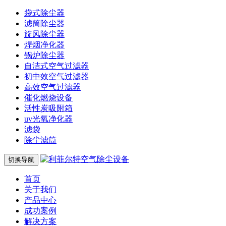
袋式除尘器
滤筒除尘器
旋风除尘器
焊烟净化器
锅炉除尘器
自洁式空气过滤器
初中效空气过滤器
高效空气过滤器
催化燃烧设备
活性炭吸附箱
uv光氧净化器
滤袋
除尘滤筒
切换导航
首页
关于我们
产品中心
成功案例
解决方案