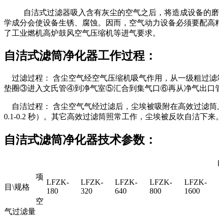
自洁式过滤器吸入含有灰尘的空气之后，将造成设备的磨损
学成分会使设备生锈、腐蚀。因而，空气动力设备必须要配高精
了工业燃机高炉鼓风空气压缩机等进气要求。
自洁式滤筒净化器工作过程：
过滤过程： 含尘空气经空气压缩机吸气作用，从一级粗过滤
垫圈③进入文氏管④到净气室⑤汇合到集气口⑥再从净气出口
自洁过程： 含尘空气气经过滤后，尘埃被吸附在高效过滤筒上，由
0.1-0.2 秒）。其它高效过滤筒照常工作，尘埃被反吹自洁下来
自洁式滤筒净化器技术参数：
自洁
项
LFZK-
LFZK-
LFZK-
LFZK-
LFZK-
目\规格
180
320
640
800
1600
空
气过滤量