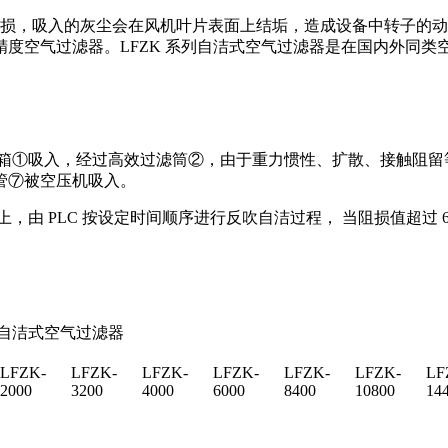
，吸入的灰尘会在风机叶片表面上结垢，造成设备中转子的动
度空气过滤器。LFZK 系列自洁式空气过滤器是在国内外同
箱①吸入，经过高效过滤筒②，由于重力惯性、扩散、接触阻留
管⑦被空压机吸入。
 PLC 按设定时间顺序进行反吹自洁过程， 当阻损值超过 60
。
式空气过滤器
LFZK-
LFZK-
LFZK-
LFZK-
LFZK-
LFZK-
LF
2000
3200
4000
6000
8400
10800
14