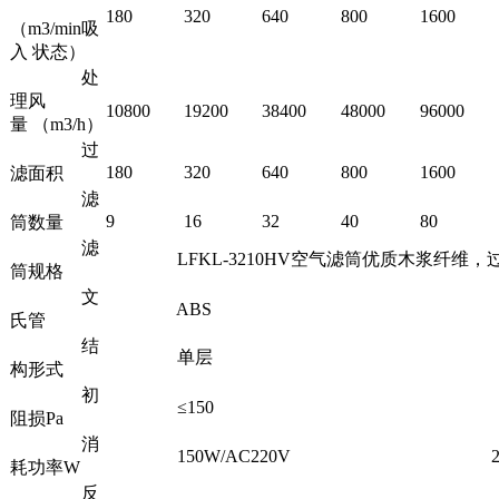
180
320
640
800
1600
（m3/min吸
入 状态）
处
理风
10800
19200
38400
48000
96000
量 （m3/h）
过
180
320
640
800
1600
滤面积
滤
9
16
32
40
80
筒数量
滤
LFKL-3210HV空气滤筒优质木浆纤维，过滤精度≥1um
筒规格
文
ABS
氏管
结
单层
构形式
初
≤150
阻损Pa
消
150W/AC220V
200W
耗功率W
反