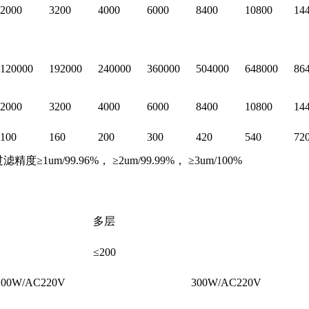
2000
3200
4000
6000
8400
10800
14
120000
192000
240000
360000
504000
648000
86
2000
3200
4000
6000
8400
10800
14
100
160
200
300
420
540
72
/99.96%， ≥2um/99.99%， ≥3um/100%
多层
≤200
/AC220V
300W/AC220V