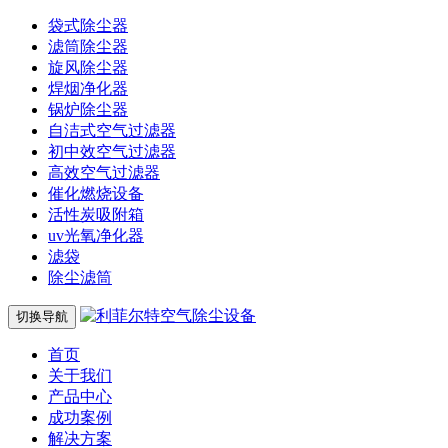
袋式除尘器
滤筒除尘器
旋风除尘器
焊烟净化器
锅炉除尘器
自洁式空气过滤器
初中效空气过滤器
高效空气过滤器
催化燃烧设备
活性炭吸附箱
uv光氧净化器
滤袋
除尘滤筒
切换导航
首页
关于我们
产品中心
成功案例
解决方案