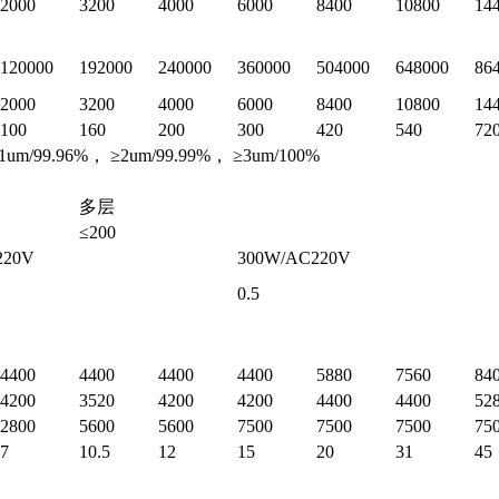
2000
3200
4000
6000
8400
10800
14
120000
192000
240000
360000
504000
648000
86
2000
3200
4000
6000
8400
10800
14
100
160
200
300
420
540
72
.96%， ≥2um/99.99%， ≥3um/100%
多层
≤200
220V
300W/AC220V
0.5
4400
4400
4400
4400
5880
7560
84
4200
3520
4200
4200
4400
4400
52
2800
5600
5600
7500
7500
7500
75
7
10.5
12
15
20
31
45