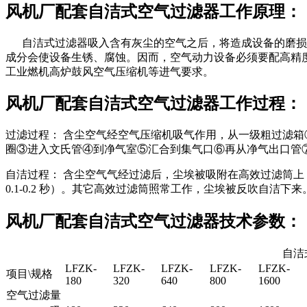
风机厂配套自洁式空气过滤器工作原理：
自洁式过滤器吸入含有灰尘的空气之后，将造成设备的磨损，
成分会使设备生锈、腐蚀。因而，空气动力设备必须要配高精度
工业燃机高炉鼓风空气压缩机等进气要求。
风机厂配套自洁式空气过滤器工作过程：
过滤过程： 含尘空气经空气压缩机吸气作用，从一级粗过滤
圈③进入文氏管④到净气室⑤汇合到集气口⑥再从净气出口管
自洁过程： 含尘空气气经过滤后，尘埃被吸附在高效过滤筒上，由
0.1-0.2 秒）。其它高效过滤筒照常工作，尘埃被反吹自洁下来
风机厂配套自洁式空气过滤器技术参数：
自洁
LFZK-
LFZK-
LFZK-
LFZK-
LFZK-
项目\规格
180
320
640
800
1600
空气过滤量