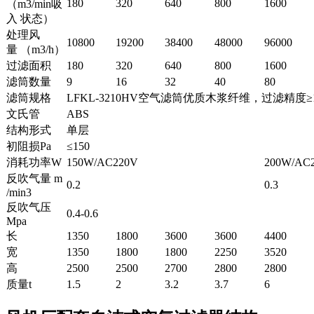
180
320
640
800
1600
（m3/min吸
入 状态）
处理风
10800
19200
38400
48000
96000
量 （m3/h）
过滤面积
180
320
640
800
1600
滤筒数量
9
16
32
40
80
滤筒规格
LFKL-3210HV空气滤筒优质木浆纤维，过滤精度≥1um/99
文氏管
ABS
结构形式
单层
初阻损Pa
≤150
消耗功率W
150W/AC220V
200W/AC
反吹气量 m
0.2
0.3
/min3
反吹气压
0.4-0.6
Mpa
长
1350
1800
3600
3600
4400
宽
1350
1800
1800
2250
3520
高
2500
2500
2700
2800
2800
质量t
1.5
2
3.2
3.7
6