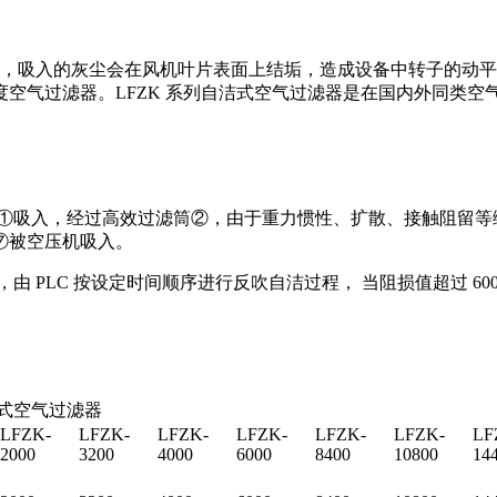
吸入的灰尘会在风机叶片表面上结垢，造成设备中转子的动平
空气过滤器。LFZK 系列自洁式空气过滤器是在国内外同类
箱①吸入，经过高效过滤筒②，由于重力惯性、扩散、接触阻留等
⑦被空压机吸入。
 PLC 按设定时间顺序进行反吹自洁过程， 当阻损值超过 600
。
式空气过滤器
LFZK-
LFZK-
LFZK-
LFZK-
LFZK-
LFZK-
LF
2000
3200
4000
6000
8400
10800
14