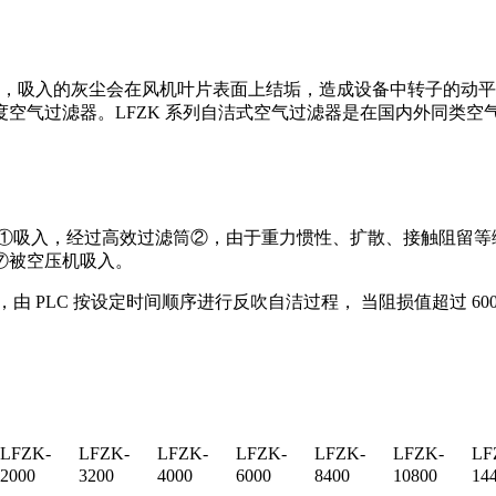
，吸入的灰尘会在风机叶片表面上结垢，造成设备中转子的动平
空气过滤器。LFZK 系列自洁式空气过滤器是在国内外同类
箱①吸入，经过高效过滤筒②，由于重力惯性、扩散、接触阻留等
⑦被空压机吸入。
 PLC 按设定时间顺序进行反吹自洁过程， 当阻损值超过 600
。
LFZK-
LFZK-
LFZK-
LFZK-
LFZK-
LFZK-
LF
2000
3200
4000
6000
8400
10800
14