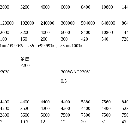
2000
3200
4000
6000
8400
10800
14
120000
192000
240000
360000
504000
648000
86
2000
3200
4000
6000
8400
10800
14
100
160
200
300
420
540
72
.96%， ≥2um/99.99%， ≥3um/100%
多层
≤200
220V
300W/AC220V
0.5
4400
4400
4400
4400
5880
7560
84
4200
3520
4200
4200
4400
4400
52
2800
5600
5600
7500
7500
7500
75
7
10.5
12
15
20
31
45