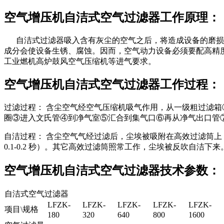
空气增压机自洁式空气过滤器工作原理：
自洁式过滤器吸入含有灰尘的空气之后，将造成设备的磨损
成分会使设备生锈、腐蚀。因而，空气动力设备必须要配高精度
工业燃机高炉鼓风空气压缩机等进气要求。
空气增压机自洁式空气过滤器工作过程：
过滤过程： 含尘空气经空气压缩机吸气作用，从一级粗过滤
圈③进入文氏管④到净气室⑤汇合到集气口⑥再从净气出口管
自洁过程： 含尘空气气经过滤后，尘埃被吸附在高效过滤筒上，由
0.1-0.2 秒）。其它高效过滤筒照常工作，尘埃被反吹自洁下来
空气增压机自洁式空气过滤器技术参数：
自洁式空气过滤器
LFZK-
LFZK-
LFZK-
LFZK-
LFZK-
项目\规格
180
320
640
800
1600