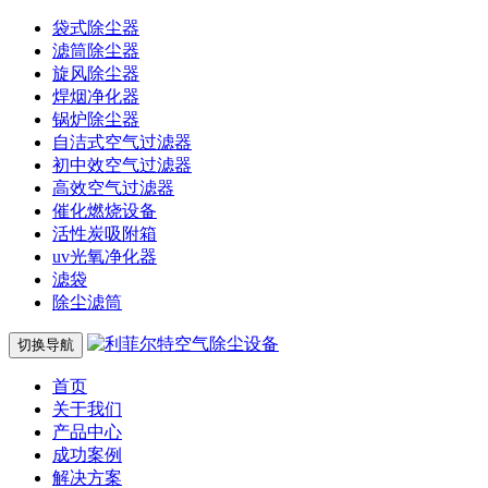
袋式除尘器
滤筒除尘器
旋风除尘器
焊烟净化器
锅炉除尘器
自洁式空气过滤器
初中效空气过滤器
高效空气过滤器
催化燃烧设备
活性炭吸附箱
uv光氧净化器
滤袋
除尘滤筒
切换导航
首页
关于我们
产品中心
成功案例
解决方案