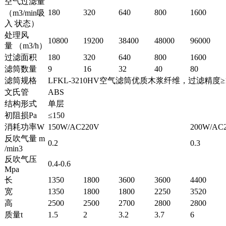
空气过滤量
180
320
640
800
1600
（m3/min吸
入 状态）
处理风
10800
19200
38400
48000
96000
量 （m3/h）
过滤面积
180
320
640
800
1600
滤筒数量
9
16
32
40
80
滤筒规格
LFKL-3210HV空气滤筒优质木浆纤维，过滤精度≥1um/99
文氏管
ABS
结构形式
单层
初阻损Pa
≤150
消耗功率W
150W/AC220V
200W/AC
反吹气量 m
0.2
0.3
/min3
反吹气压
0.4-0.6
Mpa
长
1350
1800
3600
3600
4400
宽
1350
1800
1800
2250
3520
高
2500
2500
2700
2800
2800
质量t
1.5
2
3.2
3.7
6