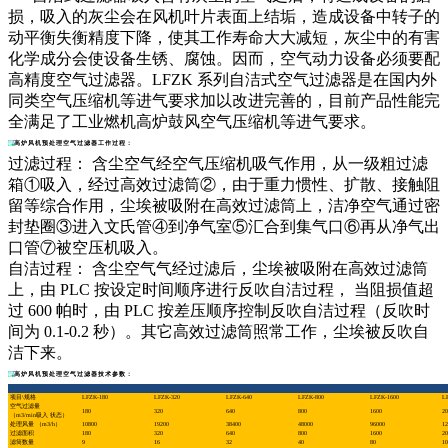
损，吸入的灰尘会在风机叶片表面上结垢，造成设备中转子的
动平衡失衡精度下降，使其工作寿命大大减短，灰尘中的有害
化学成分会使设备生锈、腐蚀。因而，空气动力设备必须要配
高精度空气过滤器。LFZK 系列自洁式空气过滤器是在国内外
同类空气压缩机等进气要求加以改进完善的，目前产品性能完
全满足了工业燃机高炉鼓风空气压缩机等进气要求。
高炉风机预处理空气过滤器工作过程：
过滤过程： 含尘空气经空气压缩机吸气作用，从一级粗过滤
箱①吸入，经过高效过滤筒②，由于重力惯性、扩散、接触阻
留等综合作用，尘埃被吸附在高效过滤筒上，洁净空气通过密
封垫圈③进入文氏管④到净气室⑤汇合到集气口⑥再从净气出
口管⑦被空压机吸入。
自洁过程： 含尘空气气经过滤后，尘埃被吸附在高效过滤筒
上，由 PLC 按设定时间顺序进行反吹自洁过程， 当阻损值超
过 600 帕时，由 PLC 按差压顺序控制反吹自洁过程（反吹时
间为 0.1-0.2 秒）。其它高效过滤筒照常工作，尘埃被反吹自
洁下来。
高炉风机预处理空气过滤器技术参数：
项目\规格
LFZK-180
LFZK-320
LFZK-640
LFZK-800
LFZK-1600
L
空气过滤量
180
320
640
800
1600
20
（m3/min吸入 状态）
处理风量 （m3/h）
10800
19200
38400
48000
96000
12
过滤面积
180
320
640
800
1600
20
滤筒数量
9
16
32
40
80
10