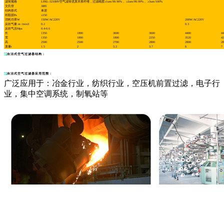
滤筒规格
LFKL-3210HV空气滤筒优质木浆纤维，过滤精度≥1um/99.96%， ≥2um/99.99%， ≥3um/100%
文氏管
ABS
结构形式
单层
初阻损Pa
≤150
消耗功率W
150W/AC220V
200W/AC220V
反吹气量 m /min3
0.2
0.3
反吹气压Mpa
0.4-0.6
长
1350
1800
3600
3600
4400
44
宽
1350
1800
1800
2250
3520
42
高
2500
2500
2700
2800
2800
28
质量t
1.5
2
3.2
3.7
6
7
自洁式空气过滤器结构：
自洁式空气过滤器应用范围：
广泛应用于：冶金行业，纺织行业，空压机前置过滤，电子行
业，集中空调系统，制氧站等