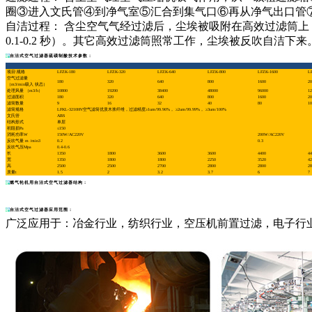
圈③进入文氏管④到净气室⑤汇合到集气口⑥再从净气出口管
自洁过程： 含尘空气气经过滤后，尘埃被吸附在高效过滤筒上，由
0.1-0.2 秒）。其它高效过滤筒照常工作，尘埃被反吹自洁下来
自洁式空气过滤器硫磺制酸技术参数：
项目\规格
LFZK-180
LFZK-320
LFZK-640
LFZK-800
LFZK-1600
L
空气过滤量
180
320
640
800
1600
20
（m3/min吸入 状态）
处理风量 （m3/h）
10800
19200
38400
48000
96000
12
过滤面积
180
320
640
800
1600
20
滤筒数量
9
16
32
40
80
10
滤筒规格
LFKL-3210HV空气滤筒优质木浆纤维，过滤精度≥1um/99.96%， ≥2um/99.99%， ≥3um/100%
文氏管
ABS
结构形式
单层
初阻损Pa
≤150
消耗功率W
150W/AC220V
200W/AC220V
反吹气量 m /min3
0.2
0.3
反吹气压Mpa
0.4-0.6
长
1350
1800
3600
3600
4400
44
宽
1350
1800
1800
2250
3520
42
高
2500
2500
2700
2800
2800
28
质量t
1.5
2
3.2
3.7
6
7
燃气轮机用自洁式空气过滤器结构：
自洁式空气过滤器应用范围：
广泛应用于：冶金行业，纺织行业，空压机前置过滤，电子行