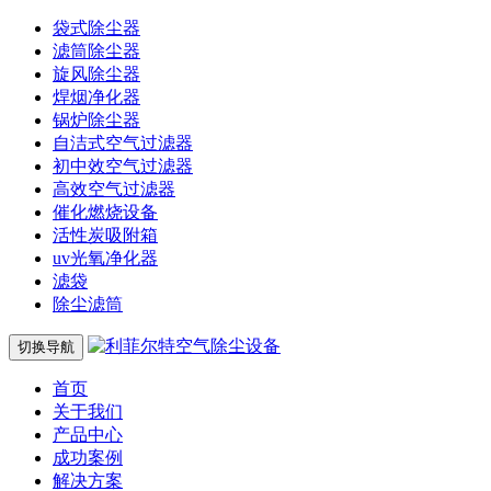
袋式除尘器
滤筒除尘器
旋风除尘器
焊烟净化器
锅炉除尘器
自洁式空气过滤器
初中效空气过滤器
高效空气过滤器
催化燃烧设备
活性炭吸附箱
uv光氧净化器
滤袋
除尘滤筒
切换导航
首页
关于我们
产品中心
成功案例
解决方案