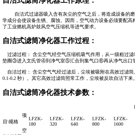
自洁式滤筒净化器工作原理：
自洁式过滤器吸入含有灰尘的空气之后，将造成设备的磨损
学成分会使设备生锈、腐蚀。因而，空气动力设备必须要配高精
了工业燃机高炉鼓风空气压缩机等进气要求。
自洁式滤筒净化器工作过程：
过滤过程： 含尘空气经空气压缩机吸气作用，从一级粗过滤
垫圈③进入文氏管④到净气室⑤汇合到集气口⑥再从净气出口
自洁过程： 含尘空气气经过滤后，尘埃被吸附在高效过滤筒上，由
0.1-0.2 秒）。其它高效过滤筒照常工作，尘埃被反吹自洁下来
自洁式滤筒净化器技术参数：
自洁
项
LFZK-
LFZK-
LFZK-
LFZK-
LFZK-
目\规格
180
320
640
800
1600
空