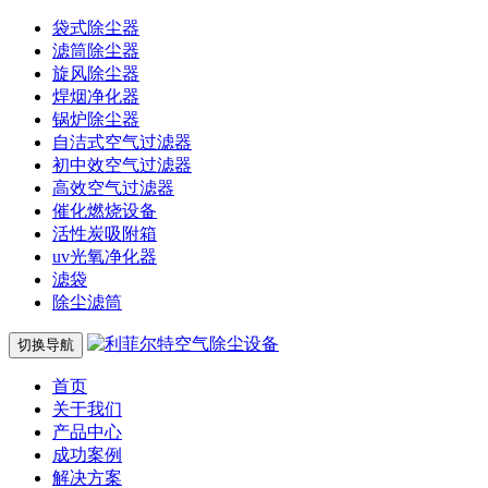
袋式除尘器
滤筒除尘器
旋风除尘器
焊烟净化器
锅炉除尘器
自洁式空气过滤器
初中效空气过滤器
高效空气过滤器
催化燃烧设备
活性炭吸附箱
uv光氧净化器
滤袋
除尘滤筒
切换导航
首页
关于我们
产品中心
成功案例
解决方案