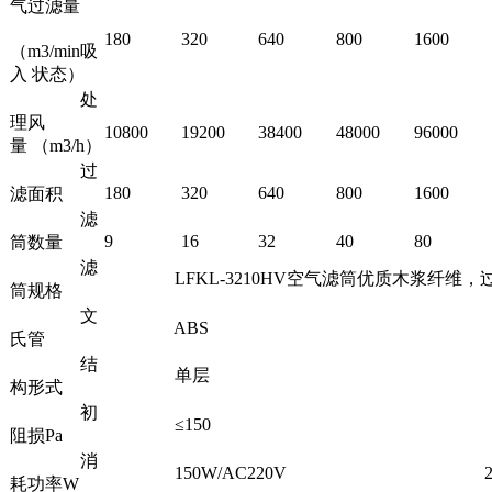
气过滤量
180
320
640
800
1600
（m3/min吸
入 状态）
处
理风
10800
19200
38400
48000
96000
量 （m3/h）
过
180
320
640
800
1600
滤面积
滤
9
16
32
40
80
筒数量
滤
LFKL-3210HV空气滤筒优质木浆纤维，过滤精度≥1um
筒规格
文
ABS
氏管
结
单层
构形式
初
≤150
阻损Pa
消
150W/AC220V
200W
耗功率W