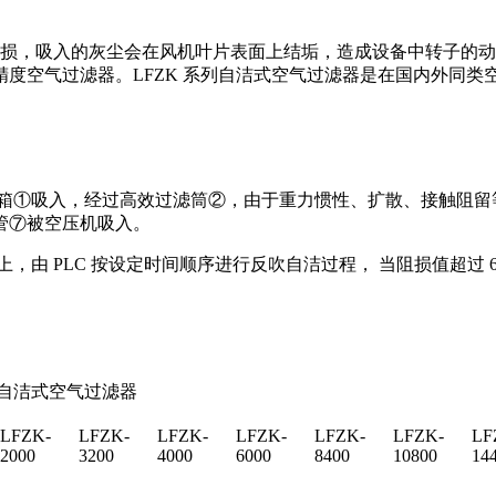
，吸入的灰尘会在风机叶片表面上结垢，造成设备中转子的动
度空气过滤器。LFZK 系列自洁式空气过滤器是在国内外同
箱①吸入，经过高效过滤筒②，由于重力惯性、扩散、接触阻留
管⑦被空压机吸入。
 PLC 按设定时间顺序进行反吹自洁过程， 当阻损值超过 60
。
式空气过滤器
LFZK-
LFZK-
LFZK-
LFZK-
LFZK-
LFZK-
LF
2000
3200
4000
6000
8400
10800
14