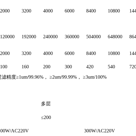
2000
3200
4000
6000
8400
10800
14
120000
192000
240000
360000
504000
648000
86
2000
3200
4000
6000
8400
10800
14
100
160
200
300
420
540
72
/99.96%， ≥2um/99.99%， ≥3um/100%
多层
≤200
/AC220V
300W/AC220V