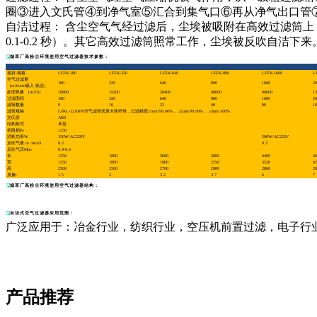
圈③进入文氏管④到净气室⑤汇合到集气口⑥再从净气出口管
自洁过程： 含尘空气气经过滤后，尘埃被吸附在高效过滤筒上，由
0.1-0.2 秒）。其它高效过滤筒照常工作，尘埃被反吹自洁下来
烟草厂高粉尘环境使用空气过滤器技术参数：
项目\规格
LFZK-180
LFZK-320
LFZK-640
LFZK-800
LFZK-1600
L
空气过滤量
180
320
640
800
1600
20
（m3/min吸入 状态）
处理风量 （m3/h）
10800
19200
38400
48000
96000
12
过滤面积
180
320
640
800
1600
20
滤筒数量
9
16
32
40
80
10
滤筒规格
LFKL-3210HV空气滤筒优质木浆纤维，过滤精度≥1um/99.96%， ≥2um/99.99%， ≥3um/100%
文氏管
ABS
结构形式
单层
初阻损Pa
≤150
消耗功率W
150W/AC220V
200W/AC220V
反吹气量 m /min3
0.2
0.3
反吹气压Mpa
0.4-0.6
长
1350
1800
3600
3600
4400
44
宽
1350
1800
1800
2250
3520
42
高
2500
2500
2700
2800
2800
28
质量t
1.5
2
3.2
3.7
6
7
烟草厂高粉尘环境使用空气过滤器结构：
自洁式空气过滤器应用范围：
广泛应用于：冶金行业，纺织行业，空压机前置过滤，电子行
产品推荐