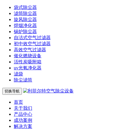
袋式除尘器
滤筒除尘器
旋风除尘器
焊烟净化器
锅炉除尘器
自洁式空气过滤器
初中效空气过滤器
高效空气过滤器
催化燃烧设备
活性炭吸附箱
uv光氧净化器
滤袋
除尘滤筒
切换导航
首页
关于我们
产品中心
成功案例
解决方案