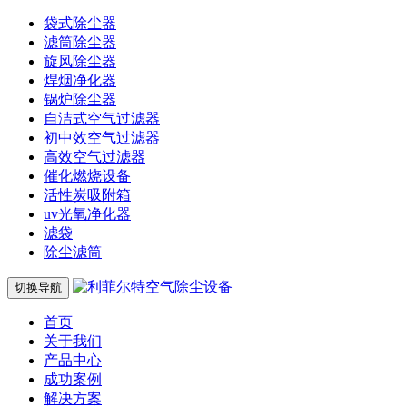
袋式除尘器
滤筒除尘器
旋风除尘器
焊烟净化器
锅炉除尘器
自洁式空气过滤器
初中效空气过滤器
高效空气过滤器
催化燃烧设备
活性炭吸附箱
uv光氧净化器
滤袋
除尘滤筒
切换导航
首页
关于我们
产品中心
成功案例
解决方案