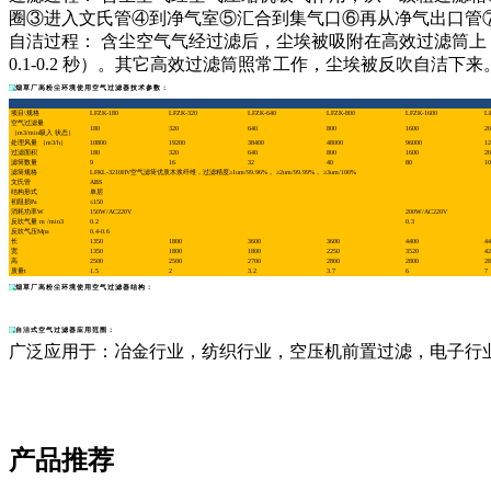
圈③进入文氏管④到净气室⑤汇合到集气口⑥再从净气出口管
自洁过程： 含尘空气气经过滤后，尘埃被吸附在高效过滤筒上，由
0.1-0.2 秒）。其它高效过滤筒照常工作，尘埃被反吹自洁下来
烟草厂高粉尘环境使用空气过滤器技术参数：
项目\规格
LFZK-180
LFZK-320
LFZK-640
LFZK-800
LFZK-1600
L
空气过滤量
180
320
640
800
1600
20
（m3/min吸入 状态）
处理风量 （m3/h）
10800
19200
38400
48000
96000
12
过滤面积
180
320
640
800
1600
20
滤筒数量
9
16
32
40
80
10
滤筒规格
LFKL-3210HV空气滤筒优质木浆纤维，过滤精度≥1um/99.96%， ≥2um/99.99%， ≥3um/100%
文氏管
ABS
结构形式
单层
初阻损Pa
≤150
消耗功率W
150W/AC220V
200W/AC220V
反吹气量 m /min3
0.2
0.3
反吹气压Mpa
0.4-0.6
长
1350
1800
3600
3600
4400
44
宽
1350
1800
1800
2250
3520
42
高
2500
2500
2700
2800
2800
28
质量t
1.5
2
3.2
3.7
6
7
烟草厂高粉尘环境使用空气过滤器结构：
自洁式空气过滤器应用范围：
广泛应用于：冶金行业，纺织行业，空压机前置过滤，电子行
产品推荐