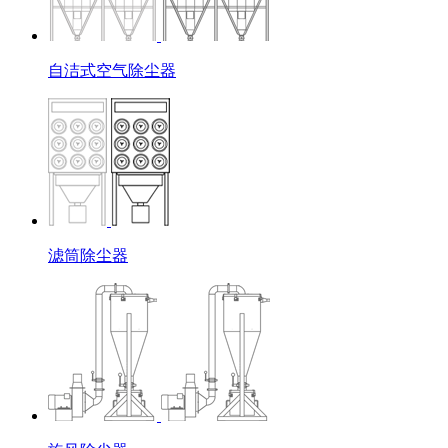
自洁式空气除尘器
滤筒除尘器