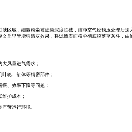
过滤区域，细微粉尘被滤筒深度拦截，洁净空气经稳压处理后送
经文丘里管增强清灰效果，将滤筒表面粉尘彻底脱落至灰斗，由
的大风量进气需求；
机叶轮、缸体等精密部件；
喘振、效率下降等问题；
低维护成本；
类严苛运行环境。