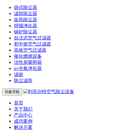
袋式除尘器
滤筒除尘器
旋风除尘器
焊烟净化器
锅炉除尘器
自洁式空气过滤器
初中效空气过滤器
高效空气过滤器
催化燃烧设备
活性炭吸附箱
uv光氧净化器
滤袋
除尘滤筒
切换导航
首页
关于我们
产品中心
成功案例
解决方案