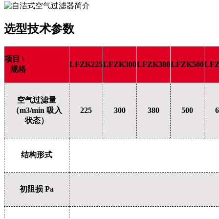
选型技术参数
项目 \
LFZK225
LFZK300
LFZK380
LFZK500
LFZ
规格
空气过滤量
（m3/min 吸入
225
300
380
500
6
状态）
结构形式
初阻损 Pa