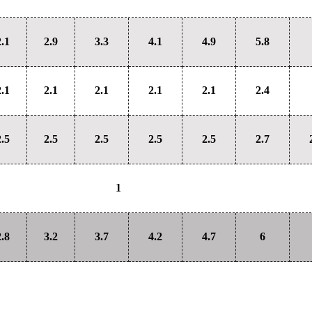
2.1
2.9
3.3
4.1
4.9
5.8
2.1
2.1
2.1
2.1
2.1
2.4
2.5
2.5
2.5
2.5
2.5
2.7
1
2.8
3.2
3.7
4.2
4.7
6