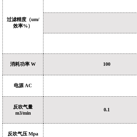
过滤精度（um/
效率%）
消耗功率 W
100
电源 AC
反吹气量
0.1
m3/min
反吹气压 Mpa