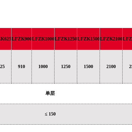
K625
LFZK900
LFZK1000
LFZK1250
LFZK1500
LFZK2100
LFZ
25
910
1000
1250
1500
2100
2
单层
≤ 150