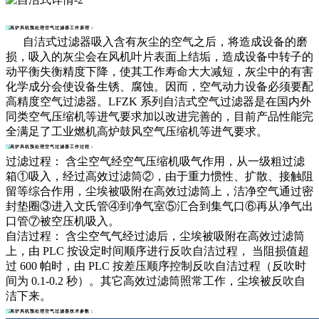
高炉风机预处理空气过滤器工作原理：
自洁式过滤器吸入含有灰尘的空气之后，将造成设备的磨
损，吸入的灰尘会在风机叶片表面上结垢，造成设备中转子的
动平衡失衡精度下降，使其工作寿命大大减短，灰尘中的有害
化学成分会使设备生锈、腐蚀。因而，空气动力设备必须要配
高精度空气过滤器。LFZK 系列自洁式空气过滤器是在国内外
同类空气压缩机等进气要求加以改进完善的，目前产品性能完
全满足了工业燃机高炉鼓风空气压缩机等进气要求。
高炉风机预处理空气过滤器工作过程：
过滤过程： 含尘空气经空气压缩机吸气作用，从一级粗过滤
箱①吸入，经过高效过滤筒②，由于重力惯性、扩散、接触阻
留等综合作用，尘埃被吸附在高效过滤筒上，洁净空气通过密
封垫圈③进入文氏管④到净气室⑤汇合到集气口⑥再从净气出
口管⑦被空压机吸入。
自洁过程： 含尘空气气经过滤后，尘埃被吸附在高效过滤筒
上，由 PLC 按设定时间顺序进行反吹自洁过程， 当阻损值超
过 600 帕时，由 PLC 按差压顺序控制反吹自洁过程（反吹时
间为 0.1-0.2 秒）。其它高效过滤筒照常工作，尘埃被反吹自
洁下来。
高炉风机预处理空气过滤器技术参数：