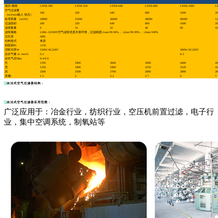
项目\规格
LFZK-180
LFZK-320
LFZK-640
LFZK-800
LFZK-1600
L
空气过滤量
180
320
640
800
1600
20
（m3/min吸入 状态）
处理风量 （m3/h）
10800
19200
38400
48000
96000
12
过滤面积
180
320
640
800
1600
20
滤筒数量
9
16
32
40
80
10
滤筒规格
LFKL-3210HV空气滤筒优质木浆纤维，过滤精度≥1um/99.96%， ≥2um/99.99%， ≥3um/100%
文氏管
ABS
结构形式
单层
初阻损Pa
≤150
消耗功率W
150W/AC220V
200W/AC220V
反吹气量 m /min3
0.2
0.3
反吹气压Mpa
0.4-0.6
长
1350
1800
3600
3600
4400
44
宽
1350
1800
1800
2250
3520
42
高
2500
2500
2700
2800
2800
28
质量t
1.5
2
3.2
3.7
6
7
自洁式空气过滤器结构：
自洁式空气过滤器应用范围：
广泛应用于：冶金行业，纺织行业，空压机前置过滤，电子行
业，集中空调系统，制氧站等