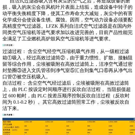
自洁式过滤器吸入含有灰尘的空气之后，将造成设备的磨
损，吸入的灰尘会在风机叶片表面上结垢，造成设备中转子的
动平衡失衡精度下降，使其工作寿命大大减短，灰尘中的有害
化学成分会使设备生锈、腐蚀。因而，空气动力设备必须要配
高精度空气过滤器。LFZK 系列自洁式空气过滤器是在国内外
同类空气压缩机等进气要求加以改进完善的，目前产品性能完
全满足了工业燃机高炉鼓风空气压缩机等进气要求。
工作过程：
过滤过程： 含尘空气经空气压缩机吸气作用，从一级粗过滤
箱①吸入，经过高效过滤筒②，由于重力惯性、扩散、接触阻
留等综合作用，尘埃被吸附在高效过滤筒上，洁净空气通过密
封垫圈③进入文氏管④到净气室⑤汇合到集气口⑥再从净气出
口管⑦被空压机吸入。
自洁过程： 含尘空气气经过滤后，尘埃被吸附在高效过滤筒
上，由 PLC 按设定时间顺序进行反吹自洁过程， 当阻损值超
过 600 帕时，由 PLC 按差压顺序控制反吹自洁过程（反吹时
间为 0.1-0.2 秒）。其它高效过滤筒照常工作，尘埃被反吹自
洁下来。
技术参数：
项目\规格
LFZK-180
LFZK-320
LFZK-640
LFZK-800
LFZK-1600
LFZK-
空气过滤量
180
320
640
800
1600
2000
（m3/min吸入 状态）
处理风量 （m3/h）
10800
19200
38400
48000
96000
120000
过滤面积
180
320
640
800
1600
2000