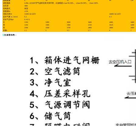
滤筒数量
9
16
32
40
80
100
滤筒规格
LFKL-3210HV空气滤筒优质木浆纤维，过滤精度≥1um/99.96%， ≥2um/99.99%， ≥3um/100%
文氏管
ABS
结构形式
单层
初阻损Pa
≤150
消耗功率W
150W/AC220V
200W/AC220V
反吹气量 m /min3
0.2
0.3
反吹气压Mpa
0.4-0.6
长
1350
1800
3600
3600
4400
4400
宽
1350
1800
1800
2250
3520
4200
高
2500
2500
2700
2800
2800
2800
质量t
1.5
2
3.2
3.7
6
7
过滤器结构：