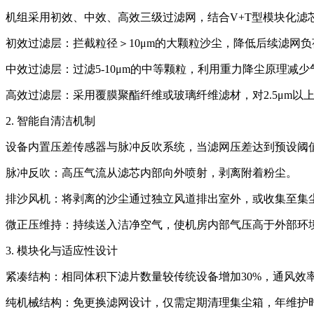
机组采用初效、中效、高效三级过滤网，结合V+T型模块化滤
初效过滤层：拦截粒径＞10μm的大颗粒沙尘，降低后续滤网负
中效过滤层：过滤5-10μm的中等颗粒，利用重力降尘原理减
高效过滤层：采用覆膜聚酯纤维或玻璃纤维滤材，对2.5μm以上
2. 智能自清洁机制
设备内置压差传感器与脉冲反吹系统，当滤网压差达到预设阈
脉冲反吹：高压气流从滤芯内部向外喷射，剥离附着粉尘。
排沙风机：将剥离的沙尘通过独立风道排出室外，或收集至集
微正压维持：持续送入洁净空气，使机房内部气压高于外部环
3. 模块化与适应性设计
紧凑结构：相同体积下滤片数量较传统设备增加30%，通风效率
纯机械结构：免更换滤网设计，仅需定期清理集尘箱，年维护时