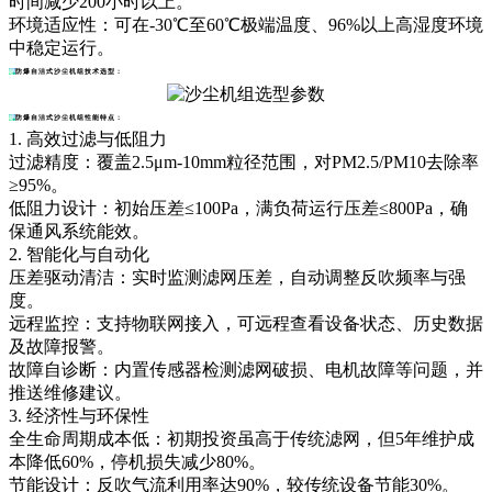
时间减少200小时以上。
环境适应性：可在-30℃至60℃极端温度、96%以上高湿度环境
中稳定运行。
防爆自洁式沙尘机组
技术选型：
防爆自洁式沙尘机组性能特点：
1. 高效过滤与低阻力
过滤精度：覆盖2.5μm-10mm粒径范围，对PM2.5/PM10去除率
≥95%。
低阻力设计：初始压差≤100Pa，满负荷运行压差≤800Pa，确
保通风系统能效。
2. 智能化与自动化
压差驱动清洁：实时监测滤网压差，自动调整反吹频率与强
度。
远程监控：支持物联网接入，可远程查看设备状态、历史数据
及故障报警。
故障自诊断：内置传感器检测滤网破损、电机故障等问题，并
推送维修建议。
3. 经济性与环保性
全生命周期成本低：初期投资虽高于传统滤网，但5年维护成
本降低60%，停机损失减少80%。
节能设计：反吹气流利用率达90%，较传统设备节能30%。