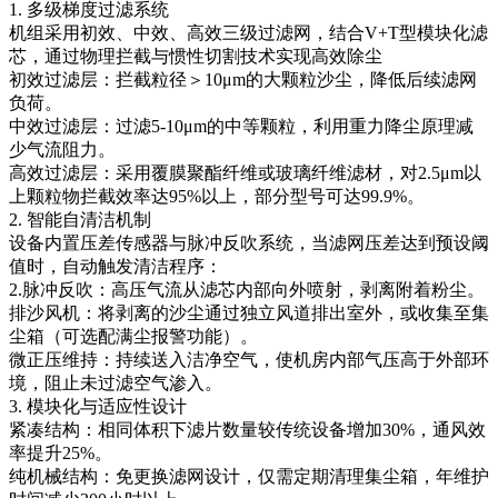
1. 多级梯度过滤系统
机组采用初效、中效、高效三级过滤网，结合V+T型模块化滤
芯，通过物理拦截与惯性切割技术实现高效除尘
初效过滤层：拦截粒径＞10μm的大颗粒沙尘，降低后续滤网
负荷。
中效过滤层：过滤5-10μm的中等颗粒，利用重力降尘原理减
少气流阻力。
高效过滤层：采用覆膜聚酯纤维或玻璃纤维滤材，对2.5μm以
上颗粒物拦截效率达95%以上，部分型号可达99.9%。
2. 智能自清洁机制
设备内置压差传感器与脉冲反吹系统，当滤网压差达到预设阈
值时，自动触发清洁程序：
2.脉冲反吹：高压气流从滤芯内部向外喷射，剥离附着粉尘。
排沙风机：将剥离的沙尘通过独立风道排出室外，或收集至集
尘箱（可选配满尘报警功能）。
微正压维持：持续送入洁净空气，使机房内部气压高于外部环
境，阻止未过滤空气渗入。
3. 模块化与适应性设计
紧凑结构：相同体积下滤片数量较传统设备增加30%，通风效
率提升25%。
纯机械结构：免更换滤网设计，仅需定期清理集尘箱，年维护