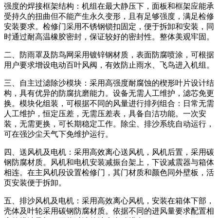
强度的焊接框架结构：机组在最大静压下，面板和框架应能承
受持久的扭曲但不能产生永久变形，且有足够强度，满足检修
安装要求。检修门采用不锈钢锁扣固定，便于拆卸和安装，同
时通过耐高温橡胶密封，保证较好的密封性。整体美观牢固。
二、防雨罩及防鸟网采用镀锌钢材质，表面防腐喷涂，可根据
用户要求增设电动百叶风阀，有效防止雨水、飞鸟进入机组。
三、自主过滤除沙模块：采用高强度耐腐蚀的楔形叶片设计结
构，具有优异的防腐抗磨能力。设备无需人工维护，滤芯免更
换。模块化组装，可根据不同的风量进行排列组合：日常无需
人工维护，恒定压差，无需压差表，具备自洁功能。一次安
装，无需更换，可长期稳定工作。除尘、排沙系统自动运行，
可在强沙尘天气下免维护运行。
四、送风机及电机：采用高效离心送风机，风机后置，采用碳
钢防腐材质。风机和电机安装减振台架上，下设减震器与箱体
相连。在主风机段设置检修门，其门材质和颜色同外壁板，活
页安装便于拆卸。
五、排沙风机及电机：采用高效离心风机，安装在箱体下部，
壳体及叶轮采用碳钢防腐材质。依据不同的进风量要求配置相