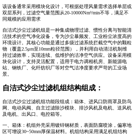
该设备通常采用模块化设计，可根据处理风量需求选择单层或
双层系列，过滤空气量范围从20-10000Nm³/min不等，满足不
同规模的应用需求
自洁式沙尘过滤机组是一种集成物理过滤、惯性分离与智能清
洁技术的空气净化设备，专为沙尘暴频发、工业粉尘浓度高的
环境设计。其核心功能是通过多级过滤系统拦截空气中的颗粒
物（覆盖2.5μm至10mm粒径范围），并利用自动清洁机制维
持过滤效率，实现连续、低维护的洁净空气供应。设备采用模
块化设计，支持灵活配置，适用于电力调相机房、新能源电
站、钢铁厂、化纤纺织厂等对空气洁净度要求严苛的工业场
景。
自洁式沙尘过滤机组结构组成：
自洁式沙尘过滤机组功能段组成：箱体、进风口防雨罩及防鸟
网、电动风阀、自主过滤除沙模块、排沙风机及电机、送风机
及电机、出风口、电控箱等。
一、箱体：机组外壳采用镀锌钢材质，表面防腐喷涂，偏寒地
区可增设30~50mm厚保温材料。机组结构采用满足机组结构