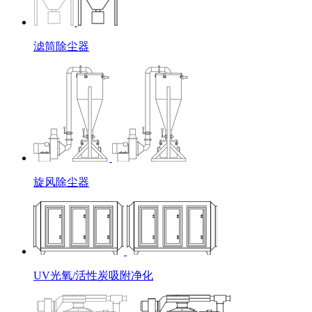
滤筒除尘器
旋风除尘器
UV光氧/活性炭吸附净化