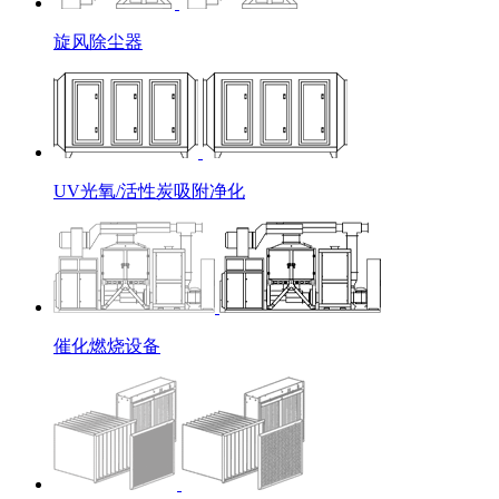
旋风除尘器
UV光氧/活性炭吸附净化
催化燃烧设备