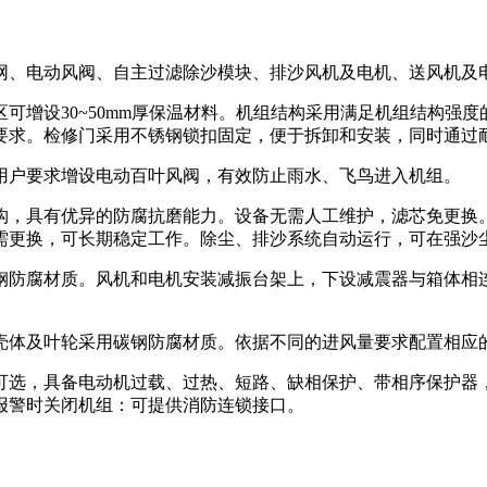
网、电动风阀、自主过滤除沙模块、排沙风机及电机、送风机及
可增设30~50mm厚保温材料。机组结构采用满足机组结构强
要求。检修门采用不锈钢锁扣固定，便于拆卸和安装，同时通过
用户要求增设电动百叶风阀，有效防止雨水、飞鸟进入机组。
构，具有优异的防腐抗磨能力。设备无需人工维护，滤芯免更换
需更换，可长期稳定工作。除尘、排沙系统自动运行，可在强沙
钢防腐材质。风机和电机安装减振台架上，下设减震器与箱体相
壳体及叶轮采用碳钢防腐材质。依据不同的进风量要求配置相应
可选，具备电动机过载、过热、短路、缺相保护、带相序保护器
报警时关闭机组：可提供消防连锁接口。