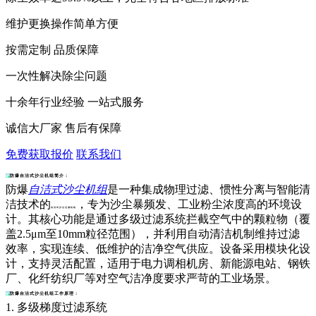
维护更换操作简单方便
按需定制 品质保障
一次性解决除尘问题
十余年行业经验 一站式服务
诚信大厂家 售后有保障
免费获取报价
联系我们
防爆自洁式沙尘机组简介：
防爆
自洁式沙尘机组
是一种集成物理过滤、惯性分离与智能清
洁技术的
，专为沙尘暴频发、工业粉尘浓度高的环境设
自洁式沙尘过滤机组
计。其核心功能是通过多级过滤系统拦截空气中的颗粒物（覆
盖2.5μm至10mm粒径范围），并利用自动清洁机制维持过滤
效率，实现连续、低维护的洁净空气供应。设备采用模块化设
计，支持灵活配置，适用于电力调相机房、新能源电站、钢铁
厂、化纤纺织厂等对空气洁净度要求严苛的工业场景。
防爆自洁式沙尘机组工作原理：
1. 多级梯度过滤系统