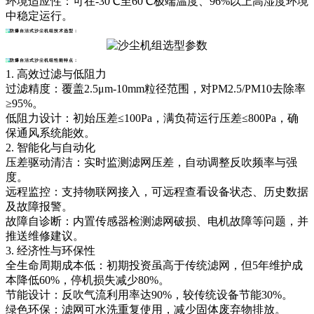
环境适应性：可在-30℃至60℃极端温度、96%以上高湿度环境
中稳定运行。
防爆自洁式沙尘机组
技术选型：
防爆自洁式沙尘机组性能特点：
1. 高效过滤与低阻力
过滤精度：覆盖2.5μm-10mm粒径范围，对PM2.5/PM10去除率
≥95%。
低阻力设计：初始压差≤100Pa，满负荷运行压差≤800Pa，确
保通风系统能效。
2. 智能化与自动化
压差驱动清洁：实时监测滤网压差，自动调整反吹频率与强
度。
远程监控：支持物联网接入，可远程查看设备状态、历史数据
及故障报警。
故障自诊断：内置传感器检测滤网破损、电机故障等问题，并
推送维修建议。
3. 经济性与环保性
全生命周期成本低：初期投资虽高于传统滤网，但5年维护成
本降低60%，停机损失减少80%。
节能设计：反吹气流利用率达90%，较传统设备节能30%。
绿色环保：滤网可水洗重复使用，减少固体废弃物排放。