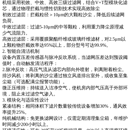
机组采用初效、中效、高效三级过滤网，结合V+T型模块化滤
芯，通过物理拦截与惯性切割技术实现高效除尘
初效过滤层：拦截粒径＞10μm的大颗粒沙尘，降低后续滤网
负荷。
中效过滤层：过滤5-10μm的中等颗粒，利用重力降尘原理减
少气流阻力。
高效过滤层：采用覆膜聚酯纤维或玻璃纤维滤材，对2.5μm以
上颗粒物拦截效率达95%以上，部分型号可达99.9%。
2. 智能自清洁机制
设备内置压差传感器与脉冲反吹系统，当滤网压差达到预设阈
值时，自动触发清洁程序：
2.脉冲反吹：高压气流从滤芯内部向外喷射，剥离附着粉尘。
排沙风机：将剥离的沙尘通过独立风道排出室外，或收集至集
尘箱（可选配满尘报警功能）。
微正压维持：持续送入洁净空气，使机房内部气压高于外部环
境，阻止未过滤空气渗入。
3. 模块化与适应性设计
紧凑结构：相同体积下滤片数量较传统设备增加30%，通风效
率提升25%。
纯机械结构：免更换滤网设计，仅需定期清理集尘箱，年维护
时间减少200小时以上。