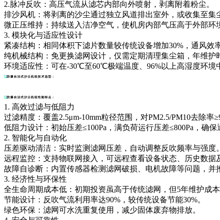
2.脉冲反吹：高压气流从滤芯内部向外喷射，剥离附着粉尘。
排沙风机：将剥离的沙尘通过独立风道排出室外，或收集至集
微正压维持：持续送入洁净空气，使机房内部气压高于外部环
3. 模块化与适应性设计
紧凑结构：相同体积下滤片数量较传统设备增加30%，通风效率
纯机械结构：免更换滤网设计，仅需定期清理集尘箱，年维护时
环境适应性：可在-30℃至60℃极端温度、96%以上高湿度环
防爆自洁式沙尘机组
技术选型：
防爆自洁式沙尘机组性能特点：
1. 高效过滤与低阻力
过滤精度：覆盖2.5μm-10mm粒径范围，对PM2.5/PM10去除率≥
低阻力设计：初始压差≤100Pa，满负荷运行压差≤800Pa，确
2. 智能化与自动化
压差驱动清洁：实时监测滤网压差，自动调整反吹频率与强度
远程监控：支持物联网接入，可远程查看设备状态、历史数据
故障自诊断：内置传感器检测滤网破损、电机故障等问题，并
3. 经济性与环保性
全生命周期成本低：初期投资虽高于传统滤网，但5年维护成本降
节能设计：反吹气流利用率达90%，较传统设备节能30%。
绿色环保：滤网可水洗重复使用，减少固体废弃物排放。