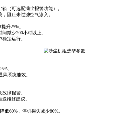
尘箱（可选配满尘报警功能）。
境，阻止未过滤空气渗入。
提升25%。
间减少200小时以上。
境中稳定运行。
95%。
保通风系统能效。
。
及故障报警。
推送维修建议。
低60%，停机损失减少80%。