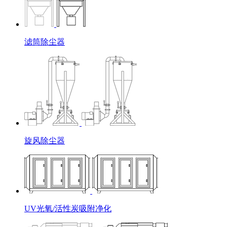
滤筒除尘器
旋风除尘器
UV光氧/活性炭吸附净化