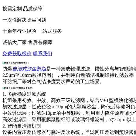
按需定制 品质保障
一次性解决除尘问题
十余年行业经验 一站式服务
诚信大厂家 售后有保障
免费获取报价
联系我们
防爆自洁式沙尘机组简介：
防爆
自洁式沙尘机组
是一种集成物理过滤、惯性分离与智能清
2.5μm至10mm粒径范围），并利用自动清洁机制维持过
纤纺织厂等对空气洁净度要求严苛的工业场景。
防爆自洁式沙尘机组工作原理：
1. 多级梯度过滤系统
机组采用初效、中效、高效三级过滤网，结合V+T型模块化滤
初效过滤层：拦截粒径＞10μm的大颗粒沙尘，降低后续滤网负
中效过滤层：过滤5-10μm的中等颗粒，利用重力降尘原理减
高效过滤层：采用覆膜聚酯纤维或玻璃纤维滤材，对2.5μm以上
2. 智能自清洁机制
设备内置压差传感器与脉冲反吹系统，当滤网压差达到预设阈