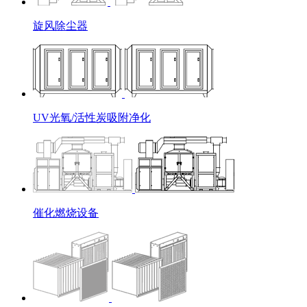
旋风除尘器
UV光氧/活性炭吸附净化
催化燃烧设备