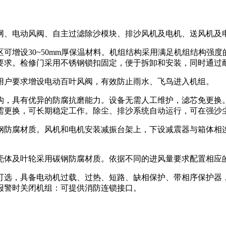
网、电动风阀、自主过滤除沙模块、排沙风机及电机、送风机及
可增设30~50mm厚保温材料。机组结构采用满足机组结构强
要求。检修门采用不锈钢锁扣固定，便于拆卸和安装，同时通过
用户要求增设电动百叶风阀，有效防止雨水、飞鸟进入机组。
构，具有优异的防腐抗磨能力。设备无需人工维护，滤芯免更换
需更换，可长期稳定工作。除尘、排沙系统自动运行，可在强沙
钢防腐材质。风机和电机安装减振台架上，下设减震器与箱体相
壳体及叶轮采用碳钢防腐材质。依据不同的进风量要求配置相应
可选，具备电动机过载、过热、短路、缺相保护、带相序保护器
报警时关闭机组：可提供消防连锁接口。