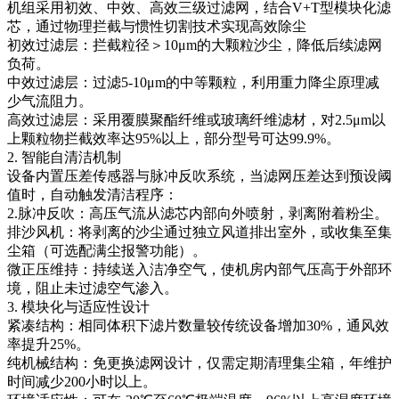
机组采用初效、中效、高效三级过滤网，结合V+T型模块化滤
芯，通过物理拦截与惯性切割技术实现高效除尘
初效过滤层：拦截粒径＞10μm的大颗粒沙尘，降低后续滤网
负荷。
中效过滤层：过滤5-10μm的中等颗粒，利用重力降尘原理减
少气流阻力。
高效过滤层：采用覆膜聚酯纤维或玻璃纤维滤材，对2.5μm以
上颗粒物拦截效率达95%以上，部分型号可达99.9%。
2. 智能自清洁机制
设备内置压差传感器与脉冲反吹系统，当滤网压差达到预设阈
值时，自动触发清洁程序：
2.脉冲反吹：高压气流从滤芯内部向外喷射，剥离附着粉尘。
排沙风机：将剥离的沙尘通过独立风道排出室外，或收集至集
尘箱（可选配满尘报警功能）。
微正压维持：持续送入洁净空气，使机房内部气压高于外部环
境，阻止未过滤空气渗入。
3. 模块化与适应性设计
紧凑结构：相同体积下滤片数量较传统设备增加30%，通风效
率提升25%。
纯机械结构：免更换滤网设计，仅需定期清理集尘箱，年维护
时间减少200小时以上。