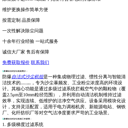
维护更换操作简单方便
按需定制 品质保障
一次性解决除尘问题
十余年行业经验 一站式服务
诚信大厂家 售后有保障
免费获取报价
联系我们
防爆自洁式沙尘机组简介：
防爆
自洁式沙尘机组
是一种集成物理过滤、惯性分离与智能清
洁技术的
，专为沙尘暴频发、工业粉尘浓度高的环境设
自洁式沙尘过滤机组
计。其核心功能是通过多级过滤系统拦截空气中的颗粒物（覆
盖2.5μm至10mm粒径范围），并利用自动清洁机制维持过滤
效率，实现连续、低维护的洁净空气供应。设备采用模块化设
计，支持灵活配置，适用于电力调相机房、新能源电站、钢铁
厂、化纤纺织厂等对空气洁净度要求严苛的工业场景。
防爆自洁式沙尘机组工作原理：
1. 多级梯度过滤系统