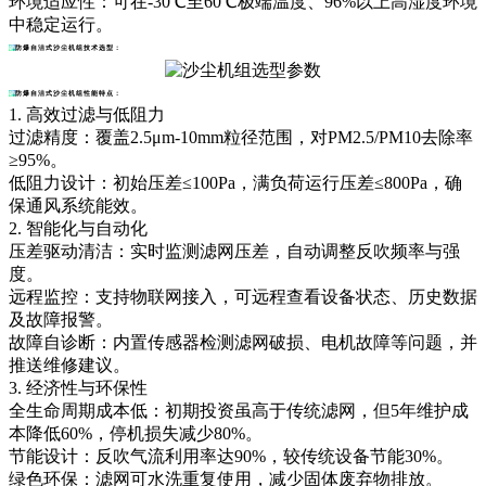
环境适应性：可在-30℃至60℃极端温度、96%以上高湿度环境
中稳定运行。
防爆自洁式沙尘机组
技术选型：
防爆自洁式沙尘机组性能特点：
1. 高效过滤与低阻力
过滤精度：覆盖2.5μm-10mm粒径范围，对PM2.5/PM10去除率
≥95%。
低阻力设计：初始压差≤100Pa，满负荷运行压差≤800Pa，确
保通风系统能效。
2. 智能化与自动化
压差驱动清洁：实时监测滤网压差，自动调整反吹频率与强
度。
远程监控：支持物联网接入，可远程查看设备状态、历史数据
及故障报警。
故障自诊断：内置传感器检测滤网破损、电机故障等问题，并
推送维修建议。
3. 经济性与环保性
全生命周期成本低：初期投资虽高于传统滤网，但5年维护成
本降低60%，停机损失减少80%。
节能设计：反吹气流利用率达90%，较传统设备节能30%。
绿色环保：滤网可水洗重复使用，减少固体废弃物排放。