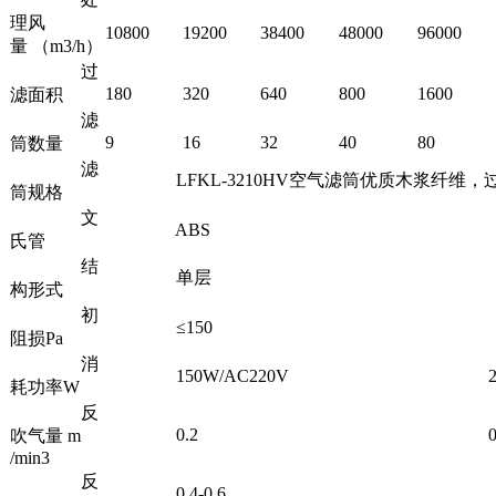
理风
10800
19200
38400
48000
96000
量 （m3/h）
过
180
320
640
800
1600
滤面积
滤
9
16
32
40
80
筒数量
滤
LFKL-3210HV空气滤筒优质木浆纤维，过滤精度≥1um
筒规格
文
ABS
氏管
结
单层
构形式
初
≤150
阻损Pa
消
150W/AC220V
200W
耗功率W
反
0.2
0.
吹气量 m
/min3
反
0.4-0.6