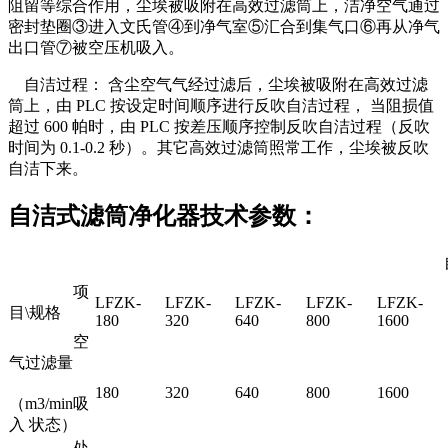
阻留等综合作用，尘埃被吸附在高效过滤筒上，洁净空气通过
密封垫圈③进入文氏管④到净气室⑤汇合到集气口⑥再从净气
出口管⑦被空压机吸入。
自洁过程： 含尘空气气经过滤后，尘埃被吸附在高效过滤
筒上，由 PLC 按设定时间顺序进行反吹自洁过程， 当阻损值
超过 600 帕时，由 PLC 按差压顺序控制反吹自洁过程（反吹
时间为 0.1-0.2 秒）。其它高效过滤筒照常工作，尘埃被反吹
自洁下来。
自洁式滤筒净化器技术参数：
自洁
项
LFZK-
LFZK-
LFZK-
LFZK-
LFZK-
目\规格
180
320
640
800
1600
空
气过滤量
180
320
640
800
1600
（m3/min吸
入 状态）
处