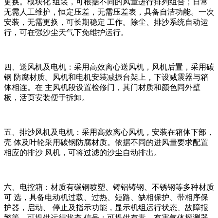
更换。模块化 组装，可根据不同的风量进行排列组合；日常
无需人工维护，恒定压差，无需压差表，具备自洁功能。一次
安装，无需更换，可长期稳定 工作。除尘、排沙系统自动运
行，可在强沙尘天气下免维护运行。
四、送风机及电机：采用高效离心送风机，风机后置，采用碳
钢 防腐材质。风机和电机安装减振台架上，下设减震器与箱
体相连。在 主风机段设置检修门，其门材质和颜色同外壁
板，活页安装便于拆卸。
五、排沙风机及电机：采用高效离心风机，安装在箱体下部，
壳 体及叶轮采用碳钢防腐材质。依据不同的进风量要求配置
相应的排沙 风机，可将过滤的沙尘自动排出。
六、电控箱：材质有碳钢喷塑、铸铝铸钢、不锈钢等多种材质
可 选，具备电动机过载、过热、短路、缺相保护、带相序保
护器，启动、 停止及指示功能，显示机组运行状态、故障报
警等，可提供运行状态 信号；可提供有毒、有害气体探测器