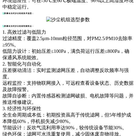
环境适应性：可在-30℃至60℃极端温度、96%以上高湿度环境
中稳定运行。
防爆自洁式沙尘机组
技术选型：
防爆自洁式沙尘机组性能特点：
1. 高效过滤与低阻力
过滤精度：覆盖2.5μm-10mm粒径范围，对PM2.5/PM10去除率
≥95%。
低阻力设计：初始压差≤100Pa，满负荷运行压差≤800Pa，确
保通风系统能效。
2. 智能化与自动化
压差驱动清洁：实时监测滤网压差，自动调整反吹频率与强
度。
远程监控：支持物联网接入，可远程查看设备状态、历史数据
及故障报警。
故障自诊断：内置传感器检测滤网破损、电机故障等问题，并
推送维修建议。
3. 经济性与环保性
全生命周期成本低：初期投资虽高于传统滤网，但5年维护成
本降低60%，停机损失减少80%。
节能设计：反吹气流利用率达90%，较传统设备节能30%。
绿色环保：滤网可水洗重复使用，减少固体废弃物排放。