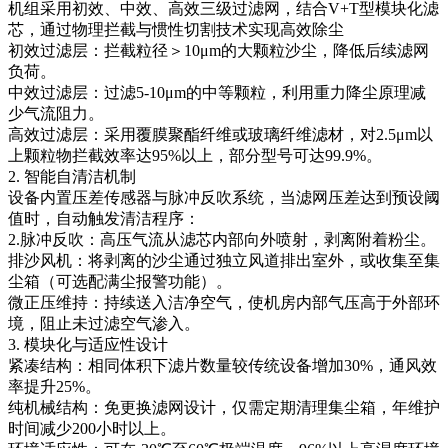
机组采用初效、中效、高效三级过滤网，结合V+T型模块化滤
芯，通过物理拦截与惯性切割技术实现高效除尘
初效过滤层：拦截粒径＞10μm的大颗粒沙尘，降低后续滤网
负荷。
中效过滤层：过滤5-10μm的中等颗粒，利用重力降尘原理减
少气流阻力。
高效过滤层：采用覆膜聚酯纤维或玻璃纤维滤材，对2.5μm以
上颗粒物拦截效率达95%以上，部分型号可达99.9%。
2. 智能自清洁机制
设备内置压差传感器与脉冲反吹系统，当滤网压差达到预设阈
值时，自动触发清洁程序：
2.脉冲反吹：高压气流从滤芯内部向外喷射，剥离附着粉尘。
排沙风机：将剥离的沙尘通过独立风道排出室外，或收集至集
尘箱（可选配满尘报警功能）。
微正压维持：持续送入洁净空气，使机房内部气压高于外部环
境，阻止未过滤空气渗入。
3. 模块化与适应性设计
紧凑结构：相同体积下滤片数量较传统设备增加30%，通风效
率提升25%。
纯机械结构：免更换滤网设计，仅需定期清理集尘箱，年维护
时间减少200小时以上。