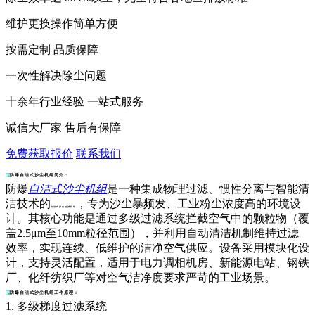
维护更换操作简单方便
按需定制 品质保障
一次性解决除尘问题
十余年行业经验 一站式服务
诚信大厂家 售后有保障
免费获取报价
联系我们
防爆自洁式沙尘机组简介：
防爆
自洁式沙尘机组
是一种集成物理过滤、惯性分离与智能清
洁技术的
，专为沙尘暴频发、工业粉尘浓度高的环境设
自洁式沙尘过滤机组
计。其核心功能是通过多级过滤系统拦截空气中的颗粒物（覆
盖2.5μm至10mm粒径范围），并利用自动清洁机制维持过滤
效率，实现连续、低维护的洁净空气供应。设备采用模块化设
计，支持灵活配置，适用于电力调相机房、新能源电站、钢铁
厂、化纤纺织厂等对空气洁净度要求严苛的工业场景。
防爆自洁式沙尘机组工作原理：
1. 多级梯度过滤系统