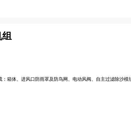
机组
成：箱体、进风口防雨罩及防鸟网、电动风阀、自主过滤除沙模