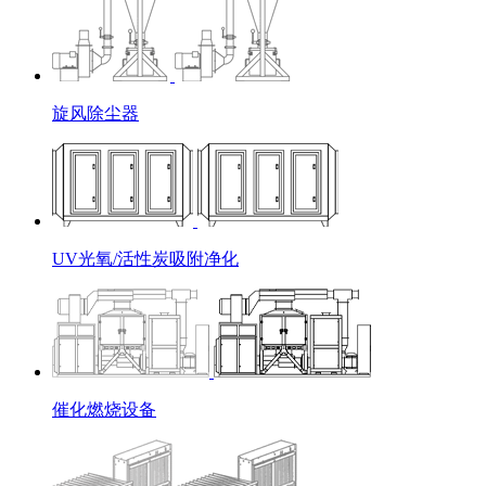
旋风除尘器
UV光氧/活性炭吸附净化
催化燃烧设备