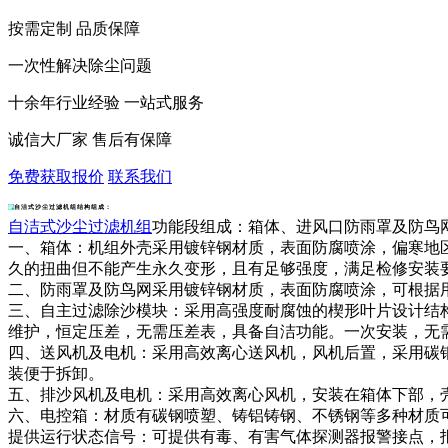
按需定制 品质保障
一次性解决除尘问题
十余年行业经验 一站式服务
诚信大厂家 售后有保障
免费获取报价
联系我们
自洁式沙尘过滤机组结构组成：
自洁式沙尘过滤机组
功能段组成：箱体、进风口防雨罩及防鸟
一、箱体：机组外壳采用镀锌钢材质，表面防腐喷涂，偏寒地区
久的扭曲但不能产生永久变形，且有足够强度，满足检修安装
二、防雨罩及防鸟网采用镀锌钢材质，表面防腐喷涂，可根据
三、自主过滤除沙模块：采用高强度耐腐蚀的楔形叶片设计结
维护，恒定压差，无需压差表，具备自洁功能。一次安装，无
四、送风机及电机：采用高效离心送风机，风机后置，采用碳
装便于拆卸。
五、排沙风机及电机：采用高效离心风机，安装在箱体下部，
六、电控箱：材质有碳钢喷塑、铸铝铸钢、不锈钢等多种材质
提供运行状态信号：可提供有毒、有害气体探测器报警接点，