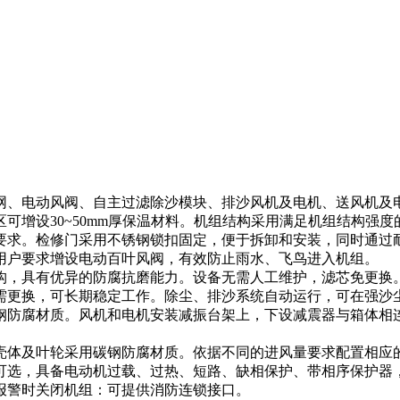
网、电动风阀、自主过滤除沙模块、排沙风机及电机、送风机及
可增设30~50mm厚保温材料。机组结构采用满足机组结构强
要求。检修门采用不锈钢锁扣固定，便于拆卸和安装，同时通过
用户要求增设电动百叶风阀，有效防止雨水、飞鸟进入机组。
构，具有优异的防腐抗磨能力。设备无需人工维护，滤芯免更换
需更换，可长期稳定工作。除尘、排沙系统自动运行，可在强沙
钢防腐材质。风机和电机安装减振台架上，下设减震器与箱体相
壳体及叶轮采用碳钢防腐材质。依据不同的进风量要求配置相应
可选，具备电动机过载、过热、短路、缺相保护、带相序保护器
报警时关闭机组：可提供消防连锁接口。