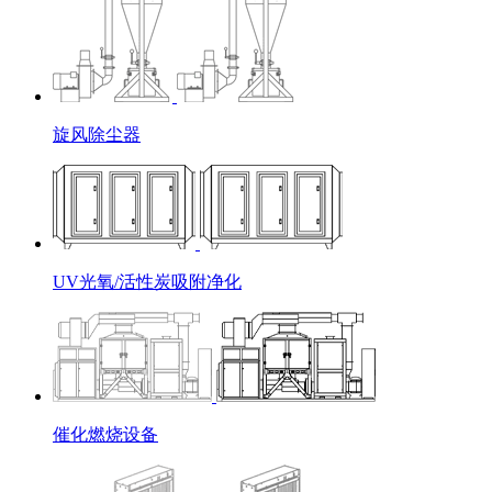
旋风除尘器
UV光氧/活性炭吸附净化
催化燃烧设备