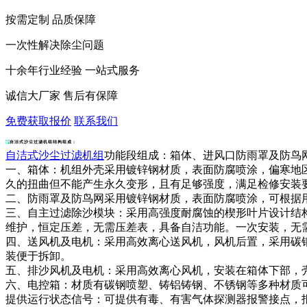
按需定制 品质保障
一次性解决除尘问题
十余年行业经验 一站式服务
诚信大厂家 售后有保障
免费获取报价
联系我们
自洁式沙尘过滤机组结构组成：
自洁式沙尘过滤机组
功能段组成：箱体、进风口防雨罩及防鸟
一、箱体：机组外壳采用镀锌钢材质，表面防腐喷涂，偏寒地区
久的扭曲但不能产生永久变形，且有足够强度，满足检修安装
二、防雨罩及防鸟网采用镀锌钢材质，表面防腐喷涂，可根据
三、自主过滤除沙模块：采用高强度耐腐蚀的楔形叶片设计结
维护，恒定压差，无需压差表，具备自洁功能。一次安装，无
四、送风机及电机：采用高效离心送风机，风机后置，采用碳
装便于拆卸。
五、排沙风机及电机：采用高效离心风机，安装在箱体下部，
六、电控箱：材质有碳钢喷塑、铸铝铸钢、不锈钢等多种材质
提供运行状态信号：可提供有毒、有害气体探测器报警接点，