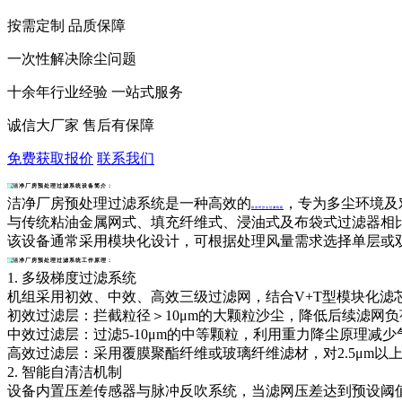
按需定制 品质保障
一次性解决除尘问题
十余年行业经验 一站式服务
诚信大厂家 售后有保障
免费获取报价
联系我们
洁净厂房预处理过滤系统设备简介：
洁净厂房预处理过滤系统是一种高效的
，专为多尘环境及
自洁式沙尘过滤机组
与传统粘油金属网式、填充纤维式、浸油式及布袋式过滤器相
该设备通常采用模块化设计，可根据处理风量需求选择单层或双层系
洁净厂房预处理过滤系统工作原理：
1. 多级梯度过滤系统
机组采用初效、中效、高效三级过滤网，结合V+T型模块化滤
初效过滤层：拦截粒径＞10μm的大颗粒沙尘，降低后续滤网负
中效过滤层：过滤5-10μm的中等颗粒，利用重力降尘原理减
高效过滤层：采用覆膜聚酯纤维或玻璃纤维滤材，对2.5μm以上
2. 智能自清洁机制
设备内置压差传感器与脉冲反吹系统，当滤网压差达到预设阈