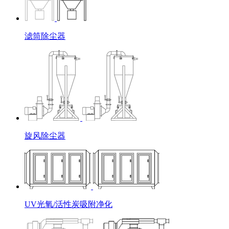
滤筒除尘器
旋风除尘器
UV光氧/活性炭吸附净化