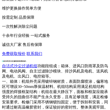
维护更换操作简单方便
按需定制 品质保障
一次性解决除尘问题
十余年行业经验 一站式服务
诚信大厂家 售后有保障
免费获取报价
联系我们
自洁式沙尘过滤机组结构组成：
自洁式沙尘过滤机组
功能段组成：箱体、进风口防雨罩及防鸟
网、电动风阀、自主过滤除沙模块、排沙风机及电机、送风机
及电机、出风口、电控箱等。
一、箱体：机组外壳采用镀锌钢材质，表面防腐喷涂，偏寒地
区可增设30~50mm厚保温材料。机组结构采用满足机组结构
强度的焊接框架结构：机组在最大静压下，面板和框架应能承
受持久的扭曲但不能产生永久变形，且有足够强度，满足检修
安装要求。检修门采用不锈钢锁扣固定，便于拆卸和安装，同
时通过耐高温橡胶密封，保证较好的密封性。整体美观牢固。