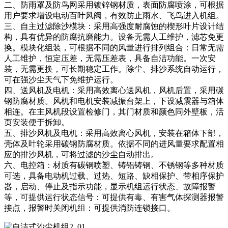
二、防雨罩及防鸟网采用镀锌钢材质，表面防腐喷涂，可根据
用户要求增设电动百叶风阀，有效防止雨水、飞鸟进入机组。
三、自主过滤除沙模块：采用高强度耐腐蚀的楔形叶片设计结
构，具有优异的防腐抗磨能力。设备无需人工维护，滤芯免更
换。模块化组装，可根据不同的风量进行排列组合：日常无需
人工维护，恒定压差，无需压差表，具备自洁功能。一次安
装，无需更换，可长期稳定工作。除尘、排沙系统自动运行，
可在强沙尘天气下免维护运行。
四、送风机及电机：采用高效离心送风机，风机后置，采用碳
钢防腐材质。风机和电机安装减振台架上，下设减震器与箱体
相连。在主风机段设置检修门，其门材质和颜色同外壁板，活
页安装便于拆卸。
五、排沙风机及电机：采用高效离心风机，安装在箱体下部，
壳体及叶轮采用碳钢防腐材质。依据不同的进风量要求配置相
应的排沙风机，可将过滤的沙尘自动排出。
六、电控箱：材质有碳钢喷塑、铸铝铸钢、不锈钢等多种材质
可选，具备电动机过载、过热、短路、缺相保护、带相序保护
器，启动、停止及指示功能，显示机组运行状态、故障报警
等，可提供运行状态信号：可提供有毒、有害气体探测器报警
接点，报警时关闭机组：可提供消防连锁接口。