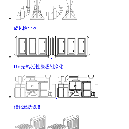
旋风除尘器
UV光氧/活性炭吸附净化
催化燃烧设备