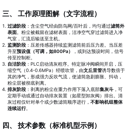
三、 工作原理图解（文字流程）
过滤阶段
：含尘空气经由防鸟网/百叶后，均匀通过
滤筒外
表面
。粉尘被截留在滤材表面，洁净空气穿过滤筒进入净
气室，汇流后输送至主机。
监测阶段
：压差传感器持续监测滤筒前后压力差。当压差
升至
预设值（可调，如800Pa）
，或到达预设时间，信号
传至控制柜。
自洁阶段
：PLC启动清灰程序。特定脉冲阀瞬间开启，压
缩空气（0.4-0.6MPa）经喷吹管，由
文丘里管
诱导数倍于
其的净气，形成强力反吹气流，使滤筒急剧膨胀、抖动，
粉尘层被彻底剥离。
排灰阶段
：剥离的粉尘在重力作用下落入底部
集灰斗
，可
定期手动或通过自动排灰装置（如星型卸灰阀）排出。清
灰过程仅针对单个或少数滤筒顺序进行，
不影响机组整体
连续运行
。
四、 技术参数（标准机型示例）