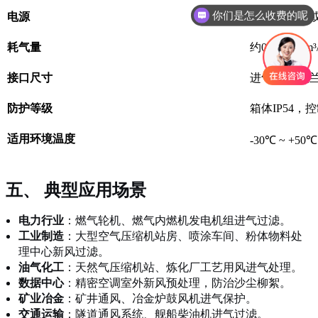
你们是怎么收费的呢
电源
380V/50Hz
耗气量
约0.3-0.5 N
接口尺寸
进气/出气法
防护等级
箱体IP54，控
适用环境温度
-30℃ ~ +50℃
五、 典型应用场景
电力行业
：燃气轮机、燃气内燃机发电机组进气过滤。
工业制造
：大型空气压缩机站房、喷涂车间、粉体物料处
理中心新风过滤。
油气化工
：天然气压缩机站、炼化厂工艺用风进气处理。
数据中心
：精密空调室外新风预处理，防治沙尘柳絮。
矿业冶金
：矿井通风、冶金炉鼓风机进气保护。
交通运输
：隧道通风系统、舰船柴油机进气过滤。