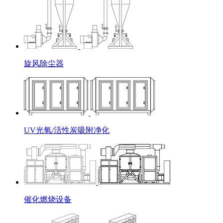
旋风除尘器
UV光氧/活性炭吸附净化
催化燃烧设备