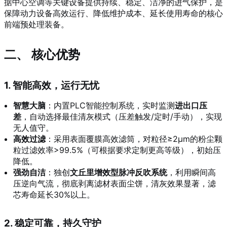
据中心空调等关键设备提供持续、稳定、洁净的进气保护，是
保障动力设备高效运行、降低维护成本、延长使用寿命的核心
前端预处理装备。
二、 核心优势
1. 智能高效，运行无忧
智慧大脑
：内置PLC智能控制系统，实时监测
进出口压
差
，自动选择最佳清灰模式（压差触发/定时/手动），实现
无人值守。
高效过滤
：采用表面覆膜高效滤筒，对粒径≥2μm的粉尘颗
粒过滤效率>99.5%（可根据要求定制更高等级），初始压
降低。
强劲自洁
：独创
文丘里增效型脉冲反吹系统
，利用瞬间高
压逆向气流，彻底剥离滤材表面尘饼，清灰效果显著，滤
芯寿命延长30%以上。
2. 稳定可靠，持久守护