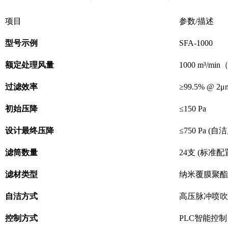
项目
参数/描述
型号示例
SFA-1000
额定处理风量
1000 m³/
过滤效率
≥99.5% @ 2μ
初始压降
≤150 Pa
设计最终压降
≤750 Pa (
滤筒数量
24支 (标准配
滤材类型
纳米覆膜聚酯
自洁方式
高压脉冲喷吹
控制方式
PLC智能控