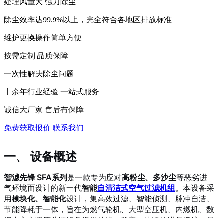
处理风量大 强力除尘
除尘效率达99.9%以上，完全符合各地区排放标准
维护更换操作简单方便
按需定制 品质保障
一次性解决除尘问题
十余年行业经验 一站式服务
诚信大厂家 售后有保障
免费获取报价
联系我们
一、 设备概述
智滤先锋 SFA系列
是一款专为应对
高粉尘、多沙尘
等恶劣进
气环境而设计的新一代
智能
自清洁式空气过滤机组
。本设备采
用
模块化、智能化
设计，集高效过滤、智能侦测、脉冲自洁、
节能降耗于一体，旨在为燃气轮机、大型空压机、内燃机、数