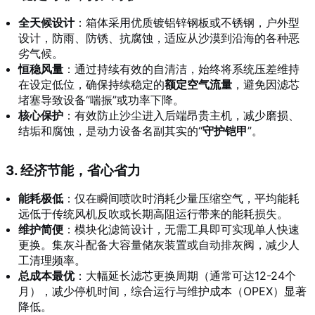
全天候设计
：箱体采用优质镀铝锌钢板或不锈钢，户外型
设计，防雨、防锈、抗腐蚀，适应从沙漠到沿海的各种恶
劣气候。
恒稳风量
：通过持续有效的自清洁，始终将系统压差维持
在设定低位，确保持续稳定的
额定空气流量
，避免因滤芯
堵塞导致设备“喘振”或功率下降。
核心保护
：有效防止沙尘进入后端昂贵主机，减少磨损、
结垢和腐蚀，是动力设备名副其实的“
守护铠甲
”。
3. 经济节能，省心省力
能耗极低
：仅在瞬间喷吹时消耗少量压缩空气，平均能耗
远低于传统风机反吹或长期高阻运行带来的能耗损失。
维护简便
：模块化滤筒设计，无需工具即可实现单人快速
更换。集灰斗配备大容量储灰装置或自动排灰阀，减少人
工清理频率。
总成本最优
：大幅延长滤芯更换周期（通常可达12-24个
月），减少停机时间，综合运行与维护成本（OPEX）显著
降低。