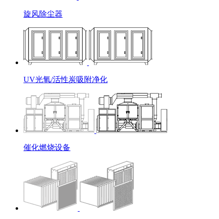
旋风除尘器
UV光氧/活性炭吸附净化
催化燃烧设备