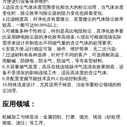
方便进行设备保养维护;
3.适应含尘气体浓度范围变化相当大的粉尘治理，当气体浓度
变化时，除尘效率与除尘器的阻力变化也跟着变化;
4.过滤精度高，对净化含有显微尘、亚显微尘的气体除尘效率
较高，一般可达99.99%以上;
5.可捕集多种干性粉尘，特别是高比电阻粉尘，其净化效率要
比采用静电除尘器的净化效率高很多; 6.现在可根据现场实际
需求来设计并制造出不同烟气量的含尘气体的处理要求;
6.安装方便,运行稳定可靠，操作、维护简单，无二次污染;
7.过滤材料有各种选择，针对于不同的客户，可选用耐高温，
而酸碱，防静电，防水气，防油气，等等各型材料;
8.大容量储气装置，高压在线连续脉冲气流清灰效果彻底，设
备不受清灰的影响连续工作，适应高浓度的含尘气体;
9.并配置变频节能技术及PLC自动控制系统;
10.特殊流道设计，尤其适用于铸造、冶金等重粉尘领域的粉
尘治理。
应用领域：
机械加工与铸造业：金属切削、打磨、抛光、铸造（砂处理、
熔炼、浇注）等工序。