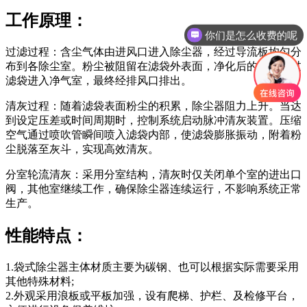
工作原理：
你们是怎么收费的呢
现在有优惠活动吗
过滤过程：含尘气体由进风口进入除尘器，经过导流板均匀分
布到各除尘室。粉尘被阻留在滤袋外表面，净化后的气体透过
滤袋进入净气室，最终经排风口排出。
清灰过程：随着滤袋表面粉尘的积累，除尘器阻力上升。当达
到设定压差或时间周期时，控制系统启动脉冲清灰装置。压缩
空气通过喷吹管瞬间喷入滤袋内部，使滤袋膨胀振动，附着粉
尘脱落至灰斗，实现高效清灰。
分室轮流清灰：采用分室结构，清灰时仅关闭单个室的进出口
阀，其他室继续工作，确保除尘器连续运行，不影响系统正常
生产。
性能特点：
1.袋式除尘器主体材质主要为碳钢、也可以根据实际需要采用
其他特殊材料;
2.外观采用浪板或平板加强，设有爬梯、护栏、及检修平台，