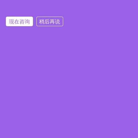
生产安装
售后服务
现在咨询
稍后再说
搜索
联系我们
电话：17637315927
邮箱:lefilters@126.com
公司地址
办公地址：新乡市牧野区宏力大道9号利菲尔特大
厦
生产厂区：河南省新乡市高新技术产业开发区航空
航天制造产业园B1座、E3座
商丘公司厂区：河南省商丘市梁园区晨风大道1号