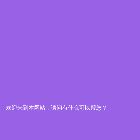
旋风除尘器
UV光氧/活性炭吸附净化
欢迎来到本网站，请问有什么可以帮您？