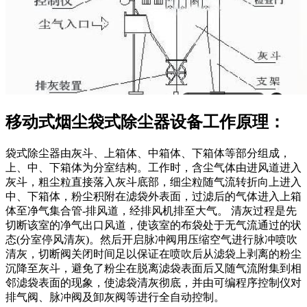
移动式烟尘袋式除尘器设备工作原理：
袋式除尘器由灰斗、上箱体、中箱体、下箱体等部分组成，
上、中、下箱体为分室结构。工作时，含尘气体由进风道进入
灰斗，粗尘粒直接落入灰斗底部，细尘粒随气流转折向上进入
中、下箱体，粉尘积附在滤袋外表面，过滤后的气体进入上箱
体至净气集合管-排风道，经排风机排至大气。 清灰过程是先
切断该室的净气出口风道，使该室的布袋处于无气流通过的状
态(分室停风清灰)。然后开启脉冲阀用压缩空气进行脉冲喷吹
清灰，切断阀关闭时间足以保证在喷吹后从滤袋上剥离的粉尘
沉降至灰斗，避免了粉尘在脱离滤袋表面后又随气流附集到相
邻滤袋表面的现象，使滤袋清灰彻底，并由可编程序控制仪对
排气阀、脉冲阀及卸灰阀等进行全自动控制。