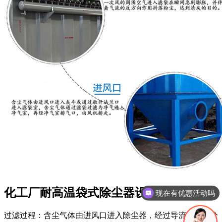
化工厂耐高温袋式除尘器设备工作原理：
现在有优惠活动吗
过滤过程：含尘气体由进风口进入除尘器，经过导流板均匀分