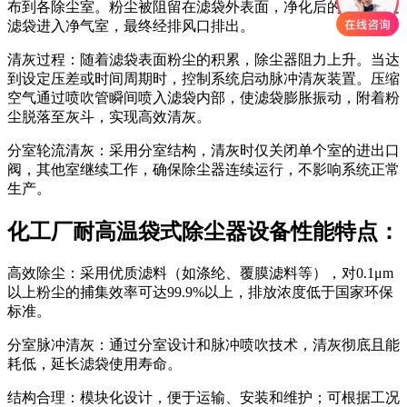
布到各除尘室。粉尘被阻留在滤袋外表面，净化后的气体透过
滤袋进入净气室，最终经排风口排出。
清灰过程：随着滤袋表面粉尘的积累，除尘器阻力上升。当达
到设定压差或时间周期时，控制系统启动脉冲清灰装置。压缩
空气通过喷吹管瞬间喷入滤袋内部，使滤袋膨胀振动，附着粉
尘脱落至灰斗，实现高效清灰。
分室轮流清灰：采用分室结构，清灰时仅关闭单个室的进出口
阀，其他室继续工作，确保除尘器连续运行，不影响系统正常
生产。
化工厂耐高温袋式除尘器设备性能特点：
高效除尘：采用优质滤料（如涤纶、覆膜滤料等），对0.1μm
以上粉尘的捕集效率可达99.9%以上，排放浓度低于国家环保
标准。
分室脉冲清灰：通过分室设计和脉冲喷吹技术，清灰彻底且能
耗低，延长滤袋使用寿命。
结构合理：模块化设计，便于运输、安装和维护；可根据工况