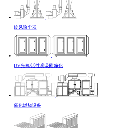
旋风除尘器
UV光氧/活性炭吸附净化
催化燃烧设备