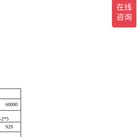
000
-2*5
29