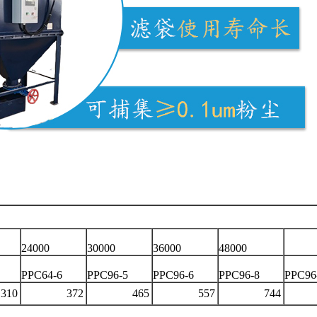
60
24000
30000
36000
48000
PPC64-6
PPC96-5
PPC96-6
PPC96-8
PPC96
0
372
465
557
744
9