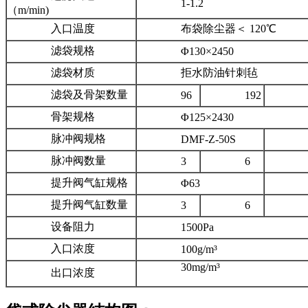
1-1.2
（m/min)
入口温度
布袋除尘器＜ 120℃
滤袋规格
Φ130×2450
滤袋材质
拒水防油针刺毡
滤袋及骨架数量
96
192
32
骨架规格
Φ125×2430
脉冲阀规格
DMF-Z-50S
DMF
脉冲阀数量
3
6
提升阀气缸规格
Φ63
Φ8
提升阀气缸数量
3
6
设备阻力
1500Pa
入口浓度
100g/m³
30mg/m³
出口浓度