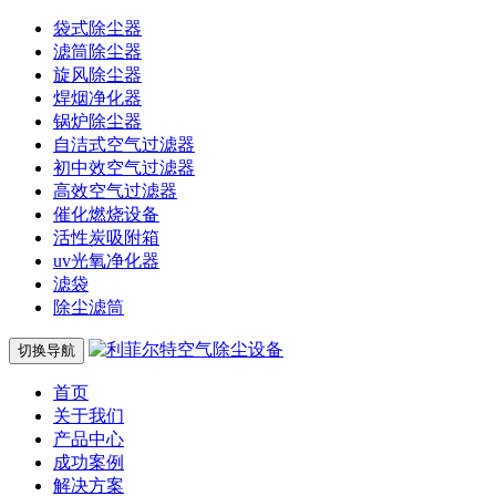
袋式除尘器
滤筒除尘器
旋风除尘器
焊烟净化器
锅炉除尘器
自洁式空气过滤器
初中效空气过滤器
高效空气过滤器
催化燃烧设备
活性炭吸附箱
uv光氧净化器
滤袋
除尘滤筒
切换导航
首页
关于我们
产品中心
成功案例
解决方案