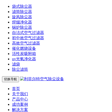
袋式除尘器
滤筒除尘器
旋风除尘器
焊烟净化器
锅炉除尘器
自洁式空气过滤器
初中效空气过滤器
高效空气过滤器
催化燃烧设备
活性炭吸附箱
uv光氧净化器
滤袋
除尘滤筒
切换导航
首页
关于我们
产品中心
成功案例
解决方案