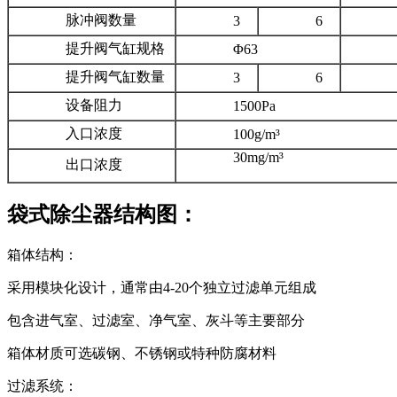
脉冲阀数量
3
6
提升阀气缸规格
Φ63
Φ8
提升阀气缸数量
3
6
设备阻力
1500Pa
入口浓度
100g/m³
30mg/m³
出口浓度
袋式除尘器结构图：
箱体结构：
采用模块化设计，通常由4-20个独立过滤单元组成
包含进气室、过滤室、净气室、灰斗等主要部分
箱体材质可选碳钢、不锈钢或特种防腐材料
过滤系统：