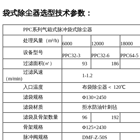
袋式除尘器选型技术参数：
PPC系列气箱式脉冲袋式除尘器
处理风量（m³/h)
6000
12000
18000
设备型号
PPC32-3
PPC32-6
PPC64-5
过滤面积(㎡）
93
186
31
过滤风速
1-1.2
（m/min)
入口温度
布袋除尘器＜ 120℃
滤袋规格
Φ130×2450
滤袋材质
拒水防油针刺毡
滤袋及骨架数量
96
192
32
骨架规格
Φ125×2430
脉冲阀规格
DMF-Z-50S
DMF