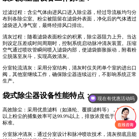
过滤过程：含尘气体由进风口进入除尘器，经过导流板均匀分
布到各除尘室。粉尘被阻留在滤袋外表面，净化后的气体透过
滤袋进入净气室，最终经排风口排出。
清灰过程：随着滤袋表面粉尘的积累，除尘器阻力上升。当达
到设定压差或时间周期时，控制系统启动脉冲清灰装置。压缩
空气通过喷吹管瞬间喷入滤袋内部，使滤袋膨胀振动，附着粉
尘脱落至灰斗，实现高效清灰。
分室轮流清灰：采用分室结构，清灰时仅关闭单个室的进出口
阀，其他室继续工作，确保除尘器连续运行，不影响系统正常
生产。
袋式除尘器设备性能特点：
现在有优惠活动吗
高效除尘：采用优质滤料（如涤纶、覆膜滤料等），对0.1μm
以上粉尘的捕集效率可达99.9%以上，排放浓度低于国家环保
标准。
分室脉冲清灰：通过分室设计和脉冲喷吹技术，清灰彻底且能