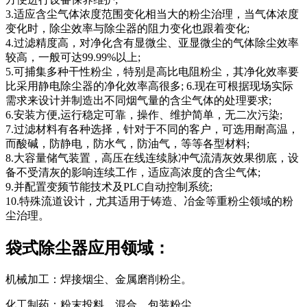
3.适应含尘气体浓度范围变化相当大的粉尘治理，当气体浓度
变化时，除尘效率与除尘器的阻力变化也跟着变化;
4.过滤精度高，对净化含有显微尘、亚显微尘的气体除尘效率
较高，一般可达99.99%以上;
5.可捕集多种干性粉尘，特别是高比电阻粉尘，其净化效率要
比采用静电除尘器的净化效率高很多; 6.现在可根据现场实际
需求来设计并制造出不同烟气量的含尘气体的处理要求;
6.安装方便,运行稳定可靠，操作、维护简单，无二次污染;
7.过滤材料有各种选择，针对于不同的客户，可选用耐高温，
而酸碱，防静电，防水气，防油气，等等各型材料;
8.大容量储气装置，高压在线连续脉冲气流清灰效果彻底，设
备不受清灰的影响连续工作，适应高浓度的含尘气体;
9.并配置变频节能技术及PLC自动控制系统;
10.特殊流道设计，尤其适用于铸造、冶金等重粉尘领域的粉
尘治理。
袋式除尘器应用领域：
机械加工：焊接烟尘、金属磨削粉尘。
化工制药：粉末投料、混合、包装粉尘。