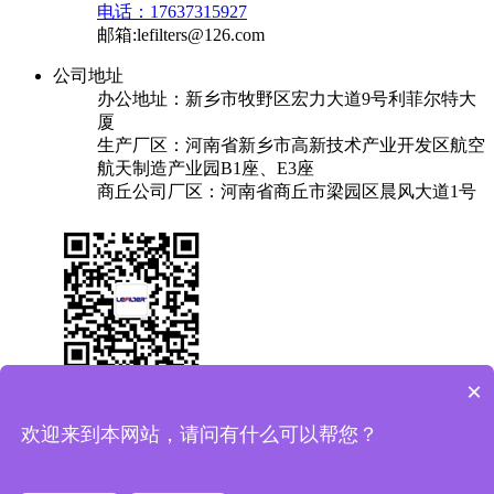
电话：17637315927
邮箱:lefilters@126.com
公司地址
办公地址：新乡市牧野区宏力大道9号利菲尔特大
厦
生产厂区：河南省新乡市高新技术产业开发区航空
航天制造产业园B1座、E3座
商丘公司厂区：河南省商丘市梁园区晨风大道1号
×
关于我们
产品中心
成功案例
解决方案
新闻中心
联系我们
欢迎来到本网站，请问有什么可以帮您？
友情链接：
换热器
焊锡机
plc实验台
保安过滤器
Copyright © 2025 利菲尔特（商标：菲瑞达） 版权所有
备案