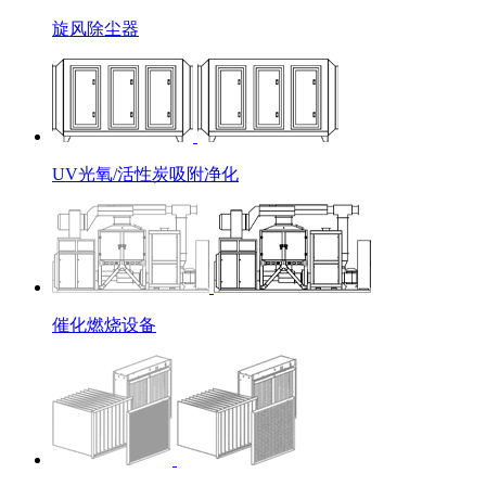
旋风除尘器
UV光氧/活性炭吸附净化
催化燃烧设备