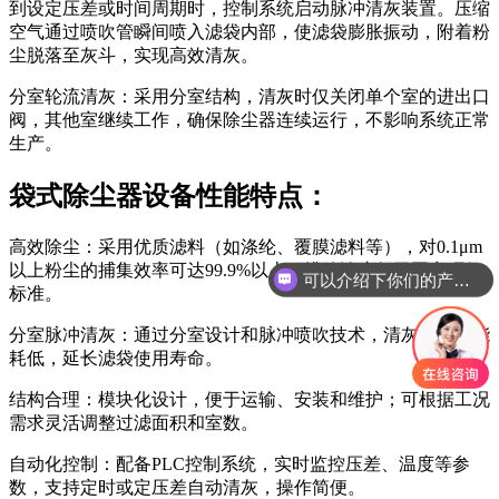
到设定压差或时间周期时，控制系统启动脉冲清灰装置。压缩
空气通过喷吹管瞬间喷入滤袋内部，使滤袋膨胀振动，附着粉
尘脱落至灰斗，实现高效清灰。
分室轮流清灰：采用分室结构，清灰时仅关闭单个室的进出口
阀，其他室继续工作，确保除尘器连续运行，不影响系统正常
生产。
袋式除尘器设备性能特点：
高效除尘：采用优质滤料（如涤纶、覆膜滤料等），对0.1μm
以上粉尘的捕集效率可达99.9%以上，排放浓度低于国家环保
可以介绍下你们的产品么
标准。
分室脉冲清灰：通过分室设计和脉冲喷吹技术，清灰彻底且能
耗低，延长滤袋使用寿命。
结构合理：模块化设计，便于运输、安装和维护；可根据工况
需求灵活调整过滤面积和室数。
自动化控制：配备PLC控制系统，实时监控压差、温度等参
数，支持定时或定压差自动清灰，操作简便。