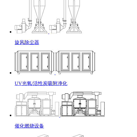
旋风除尘器
UV光氧/活性炭吸附净化
催化燃烧设备