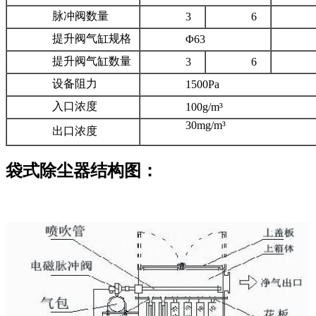
脉冲阀数量
3
6
提升阀气缸规格
Φ63
Φ8
提升阀气缸数量
3
6
设备阻力
1500Pa
入口浓度
100g/m³
30mg/m³
出口浓度
袋式除尘器结构图：