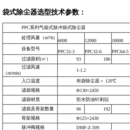
袋式除尘器选型技术参数：
PPC系列气箱式脉冲袋式除尘器
处理风量（m³/h)
6000
12000
18000
设备型号
PPC32-3
PPC32-6
PPC64-5
过滤面积(㎡）
93
186
31
过滤风速
1-1.2
（m/min)
入口温度
布袋除尘器＜ 120℃
滤袋规格
Φ130×2450
滤袋材质
拒水防油针刺毡
滤袋及骨架数量
96
192
32
骨架规格
Φ125×2430
脉冲阀规格
DMF-Z-50S
DMF