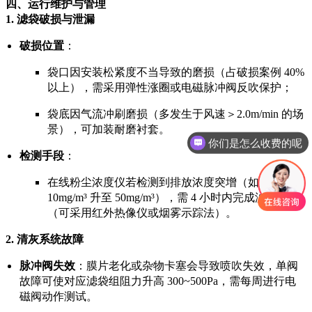
四、运行维护与管理
1.
滤袋破损与泄漏
破损位置
：
袋口因安装松紧度不当导致的磨损（占破损案例 40%
以上），需采用弹性涨圈或电磁脉冲阀反吹保护；
袋底因气流冲刷磨损（多发生于风速＞2.0m/min 的场
景），可加装耐磨衬套。
你们是怎么收费的呢
检测手段
：
在线粉尘浓度仪若检测到排放浓度突增（如从
10mg/m³ 升至 50mg/m³），需 4 小时内完成滤袋查漏
（可采用红外热像仪或烟雾示踪法）。
2.
清灰系统故障
脉冲阀失效
：膜片老化或杂物卡塞会导致喷吹失效，单阀
故障可使对应滤袋组阻力升高 300~500Pa，需每周进行电
磁阀动作测试。