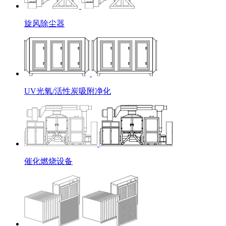
旋风除尘器
UV光氧/活性炭吸附净化
催化燃烧设备