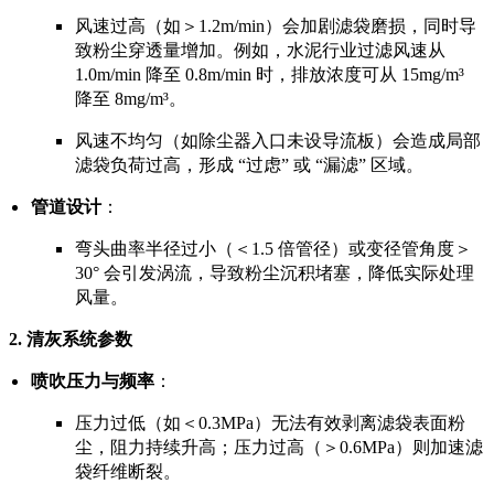
风速过高（如＞1.2m/min）会加剧滤袋磨损，同时导
致粉尘穿透量增加。例如，水泥行业过滤风速从
1.0m/min 降至 0.8m/min 时，排放浓度可从 15mg/m³
降至 8mg/m³。
风速不均匀（如除尘器入口未设导流板）会造成局部
滤袋负荷过高，形成 “过虑” 或 “漏滤” 区域。
管道设计
：
弯头曲率半径过小（＜1.5 倍管径）或变径管角度＞
30° 会引发涡流，导致粉尘沉积堵塞，降低实际处理
风量。
2.
清灰系统参数
喷吹压力与频率
：
压力过低（如＜0.3MPa）无法有效剥离滤袋表面粉
尘，阻力持续升高；压力过高（＞0.6MPa）则加速滤
袋纤维断裂。