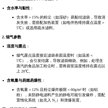
含水率与黏性
：
含水率＞15% 的粉尘（如湿砂）易黏结滤袋，导致清
灰失效，需搭配加热装置（如电伴热维持露点温度＞
5℃）或选用疏水滤料。
2.
烟气参数
湿度与露点
：
烟气露点温度接近滤袋表面温度时（如温差＜
5℃），会引发结露，导致滤袋糊袋。例如，处理含
蒸汽的食品加工粉尘时，需将袋室温度维持在露点以
上 20℃。
含氧量与易燃易爆性
：
含氧量＞12% 且粉尘爆炸极限＜60g/m³ 时（如铝
粉），未防静电滤料产生的静电可能引发爆炸，需配
置惰化系统（如充入 N₂）和泄爆装置。