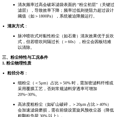
清灰频率过高会破坏滤袋表面的 “粉尘初层”（关键过
滤层），导致效率下降；频率过低则使阻力超过设计
阈值（如＞1800Pa），系统被迫降频运行。
清灰方式
：
脉冲喷吹式对黏性粉尘（如石膏）清灰效果优于反吹
式，但若喷吹间隔过长（＞60s），粉尘会因板结难
以清除。
三、粉尘特性与工况条件
1.
粉尘物理性质
粒径分布
：
细粉尘（＜5μm）占比＞50% 时，需加密滤料纤维或
采用覆膜工艺，否则常规滤料穿透率可增加
20%~30%。
高浓度粗粉尘（如矿山破碎，＞20μm 占比＞40%）
会加速滤袋磨损，需在前级设置旋风预收尘器（降低
粗颗粒负荷 30% 以上）。