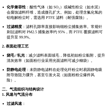
化学兼容性
：酸性气体（如 SO₂）或碱性粉尘（如水泥）
会腐蚀滤料纤维，造成微孔扩大。例如，处理含氟化氢的
铝电解粉尘时，需选用 PTFE 滤料（耐强腐蚀）。
过滤精度
：滤料孔隙率直接影响细粉尘捕集效率。常规针
刺毡滤料对 PM2.5 捕集效率约 95%，而 PTFE 覆膜滤料可
提升至 99.9%。
2.
表面处理工艺
烧毛 / 轧光
：减少滤料表面绒毛，降低初始粉尘黏附，提升
清灰效率（如面粉行业采用光面滤料可减少糊袋）。
防静电处理
：未防静电滤料在处理化纤粉尘时易因静电吸
附导致阻力骤升，甚至引发火花（如面粉粉尘爆炸风
险）。
二、气流组织与结构设计
1.
风速与气流分布
过滤风速
：