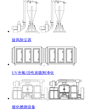
旋风除尘器
UV光氧/活性炭吸附净化
催化燃烧设备