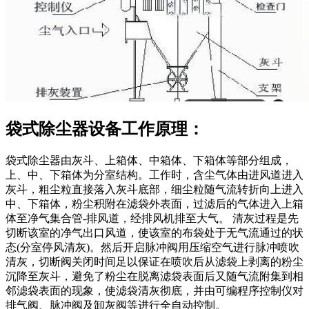
袋式除尘器设备工作原理：
袋式除尘器由灰斗、上箱体、中箱体、下箱体等部分组成，
上、中、下箱体为分室结构。工作时，含尘气体由进风道进入
灰斗，粗尘粒直接落入灰斗底部，细尘粒随气流转折向上进入
中、下箱体，粉尘积附在滤袋外表面，过滤后的气体进入上箱
体至净气集合管-排风道，经排风机排至大气。 清灰过程是先
切断该室的净气出口风道，使该室的布袋处于无气流通过的状
态(分室停风清灰)。然后开启脉冲阀用压缩空气进行脉冲喷吹
清灰，切断阀关闭时间足以保证在喷吹后从滤袋上剥离的粉尘
沉降至灰斗，避免了粉尘在脱离滤袋表面后又随气流附集到相
邻滤袋表面的现象，使滤袋清灰彻底，并由可编程序控制仪对
排气阀、脉冲阀及卸灰阀等进行全自动控制。