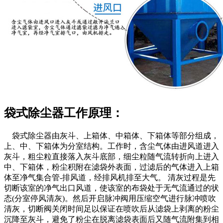
袋式除尘器工作原理：
袋式除尘器由灰斗、上箱体、中箱体、下箱体等部分组成，
上、中、下箱体为分室结构。工作时，含尘气体由进风道进入
灰斗，粗尘粒直接落入灰斗底部，细尘粒随气流转折向上进入
中、下箱体，粉尘积附在滤袋外表面，过滤后的气体进入上箱
体至净气集合管-排风道，经排风机排至大气。 清灰过程是先
切断该室的净气出口风道，使该室的布袋处于无气流通过的状
态(分室停风清灰)。然后开启脉冲阀用压缩空气进行脉冲喷吹
清灰，切断阀关闭时间足以保证在喷吹后从滤袋上剥离的粉尘
沉降至灰斗，避免了粉尘在脱离滤袋表面后又随气流附集到相