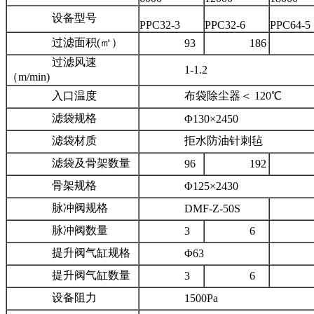
设备型号
PPC32-3
PPC32-6
PPC64-5
过滤面积(㎡）
93
186
31
过滤风速
1-1.2
（m/min)
入口温度
布袋除尘器＜ 120℃
滤袋规格
Φ130×2450
滤袋材质
拒水防油针刺毡
滤袋及骨架数量
96
192
32
骨架规格
Φ125×2430
脉冲阀规格
DMF-Z-50S
DMF
脉冲阀数量
3
6
提升阀气缸规格
Φ63
Φ8
提升阀气缸数量
3
6
设备阻力
1500Pa