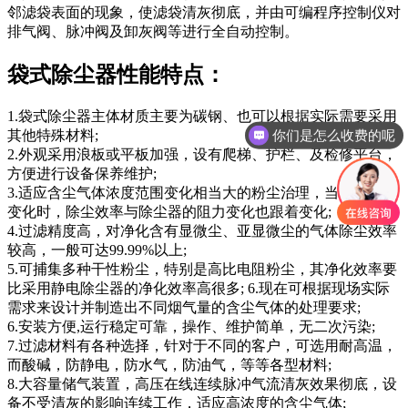
邻滤袋表面的现象，使滤袋清灰彻底，并由可编程序控制仪对
排气阀、脉冲阀及卸灰阀等进行全自动控制。
袋式除尘器性能特点：
1.袋式除尘器主体材质主要为碳钢、也可以根据实际需要采用
其他特殊材料;
你们是怎么收费的呢
2.外观采用浪板或平板加强，设有爬梯、护栏、及检修平台，
方便进行设备保养维护;
3.适应含尘气体浓度范围变化相当大的粉尘治理，当气体浓度
变化时，除尘效率与除尘器的阻力变化也跟着变化;
4.过滤精度高，对净化含有显微尘、亚显微尘的气体除尘效率
较高，一般可达99.99%以上;
5.可捕集多种干性粉尘，特别是高比电阻粉尘，其净化效率要
比采用静电除尘器的净化效率高很多; 6.现在可根据现场实际
需求来设计并制造出不同烟气量的含尘气体的处理要求;
6.安装方便,运行稳定可靠，操作、维护简单，无二次污染;
7.过滤材料有各种选择，针对于不同的客户，可选用耐高温，
而酸碱，防静电，防水气，防油气，等等各型材料;
8.大容量储气装置，高压在线连续脉冲气流清灰效果彻底，设
备不受清灰的影响连续工作，适应高浓度的含尘气体;