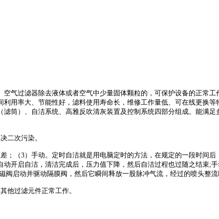
。空气过滤器除去液体或者空气中少量固体颗粒的，可保护设备的正常工
间利用率大、节能性好，滤料使用寿命长，维修工作量低、可在线更换等
（滤筒）、自洁系统、高雅反吹清灰装置及控制系统四部分组成。能满足
解决二次污染。
压差；（3）手动。定时自洁就是用电脑定时的方法，在规定的一段时间后
自动开启自洁，清洁完成后，压力值下降，然后自洁过程也过随之结束;
电磁阀启动并驱动隔膜阀，然后它瞬间释放一股脉冲气流，经过的喷头整
响其他过滤元件正常工作。