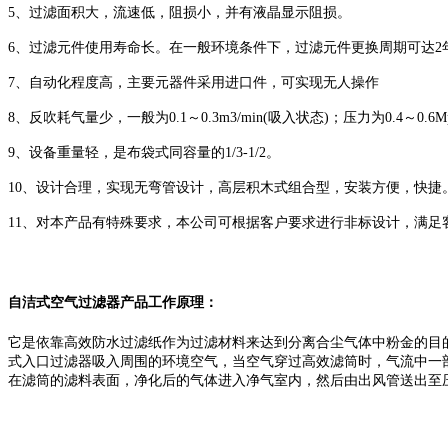
5、过滤面积大，流速低，阻损小，并有液晶显示阻损。
6、过滤元件使用寿命长。在一般环境条件下，过滤元件更换周期可达2
7、自动化程度高，主要元器件采用进口件，可实现无人操作
8、反吹耗气量少，一般为0.1～0.3m3/min(吸入状态)；压力为0.4～0.6M
9、设备重量轻，是布袋式同容量的1/3-1/2。
10、设计合理，实现无弯管设计，高层积木式组合型，安装方便，快捷
11、对本产品有特殊要求，本公司可根据客户要求进行非标设计，满足
自洁式空气过滤器产品工作原理：
它是依靠高效防水过滤纸作为过滤材料来达到分离合尘气体中粉金的目
式入口过滤器吸入周围的环境空气，当空气穿过高效滤筒时，气流中一
在滤筒的滤料表面，净化后的气体进入净气室内，然后由出风管送出至