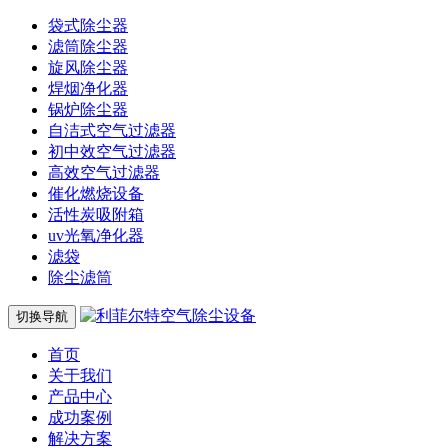
袋式除尘器
滤筒除尘器
旋风除尘器
焊烟净化器
锅炉除尘器
自洁式空气过滤器
初中效空气过滤器
高效空气过滤器
催化燃烧设备
活性炭吸附箱
uv光氧净化器
滤袋
除尘滤筒
切换导航
首页
关于我们
产品中心
成功案例
解决方案