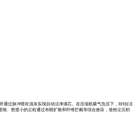
并通过脉冲喷吹清灰实现自动洁净浦芯。在压缩机吸气负压下，RH自洁
度细、密度小的尘粒通过布朗扩散和纤维拦截等综合效应，使粉尘沉积