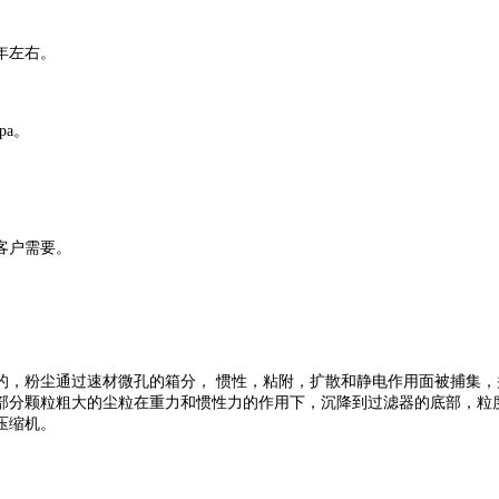
年左右。
pa。
。
客户需要。
的，粉尘通过速材微孔的箱分， 惯性，粘附，扩散和静电作用面被捕集，
部分颗粒粗大的尘粒在重力和惯性力的作用下，沉降到过滤器的底部，粒
压缩机。