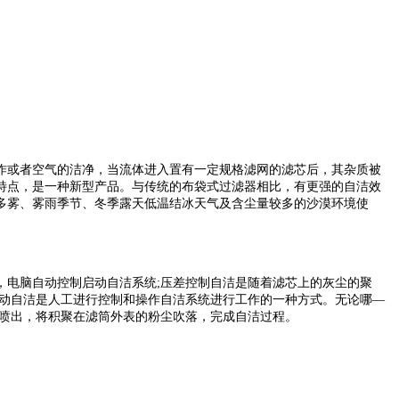
作或者空气的洁净，当流体进入置有一定规格滤网的滤芯后，其杂质被
特点，是一种新型产品。与传统的布袋式过滤器相比，有更强的自洁效
多雾、雾雨季节、冬季露天低温结冰天气及含尘量较多的沙漠环境使
，电脑自动控制启动自洁系统;压差控制自洁是随着滤芯上的灰尘的聚
手动自洁是人工进行控制和操作自洁系统进行工作的一种方式。无论哪—
流喷出，将积聚在滤筒外表的粉尘吹落，完成自洁过程。