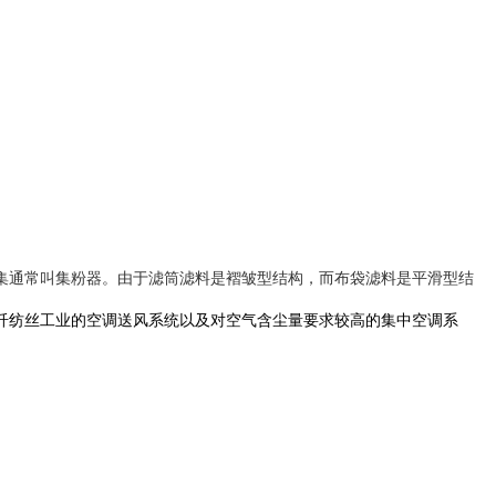
集通常叫集粉器。由于滤筒滤料是褶皱型结构，而布袋滤料是平滑型结
纤纺丝工业的空调送风系统以及对空气含尘量要求较高的集中空调系