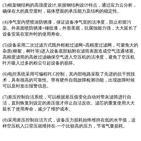
(3)框架钢结构的高强度设计,依据钢结构设计特点，通过应力云分析，
确保在大的真空度时，箱体壁面的承压能力及结构的稳定性。
(4)净气室内壁喷涂防锈漆，保证设备净气室的洁净度，防止积留污
染。外表面喷防锈漆+锤纹漆，外形美观，抗腐蚀能力强，大大延长了
设备安装在室外时的使用寿命。
(5)设备采用二次过滤方式既外框粗过滤网+高精度过滤网，可避免大的
杂质(柳絮，树叶等)进入设备底部贴附在滤筒表面造成空气流通堵塞。
高精度滤简的高效过滤确保空气进入空压机的洁净度，避免了空压机
叶片吸入过多的粉尘引起设备的损坏。
(6)电控系统采用可编程PLC控制，其内部电路采取了先进的抗干扰技
术，具有很高的可靠性。带有硬件自我故障检测功能，出现故障时候
可以及时发出报警信息。
(7)差压控制自洁系统，可以根据差压值变化自动对带灰滤简进行自
洁，直到恢复到设定的差压值才停止自洁反吹。滤芯的重复使用大大
延长了使用寿命，减少了维护成本。
(8)采用差压控制自洁方式，设备压力损耗始终维持在低的水平值，这
样空压机入口背压就维持在-一个比较高的压力，节省气量损耗。