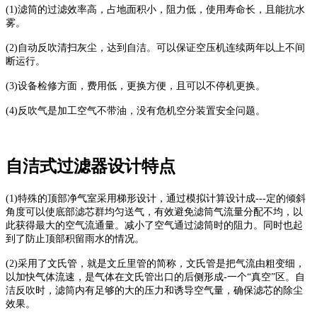
(1)滤筒的过滤效率高，占地面积小，阻力低，使用寿命长，且能抗水
雾。
(2)自动反吹清扫灰尘，达到自洁。可以保证空压机连续两年以上不间
断运行。
(3)设备检修方面，费用低，更换方便，且可以不停机更换。
(4)反吹气是加工空气不带油，没有危机空分装置安全问题。
自洁式过滤器设计特点
(1)特殊的顶部净气室采用梯形设计，通过模拟计算设计成---定的倾斜
角度可以使底部滤芯群均匀送气，有效避免滤筒气流量分配不均，以
此获得最大的空气流通量。减小了空气通过滤筒时的阻力。同时也起
到了防止顶部积留雨水的情况。
(2)采用了文氏管，就是文丘里管的简称，文氏管是把气流由粗变细，
以加快气体流速，是气体在文氏管出口的后侧形成-一个“真空”区。自
洁反吹时，滤筒内有足够的大的压力和诱导空气量，确保滤芯的除尘
效果。