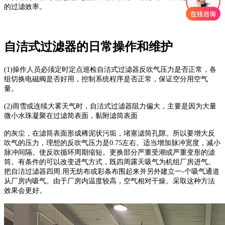
的过滤效率。
自洁式过滤器的日常操作和维护
(1)操作人员必须定时定点巡检自洁式过滤器反吹气压力是否正常，各
组切换电磁阀是否好用，控制系统程序是否正常，保证空分用空气
量。
(2)雨雪或连续大雾天气时，自洁式过滤器阻力偏大，主要是因为大量
微小水珠凝聚在过滤简表面，黏附滤筒表面
的灰尘，在滤筒表面形成稀泥状污垢，堵塞滤筒孔隙。所以要增大反
吹气的压力，理想的反吹气压力是0.75左右。适当增加脉冲宽度，减小
脉冲间隔。使反吹循环周期缩短。更换部分严重受潮或严重变形的滤
筒。有条件的可以改变进气方式，既四周露天吸气为机组厂房进气。
把自洁过滤器四周.用无纺布或彩条布围起来并另外建立一-个吸气通道
从厂房内吸气。由于厂房内温度较高，空气相对干燥。采取这种方法
效果会更好。