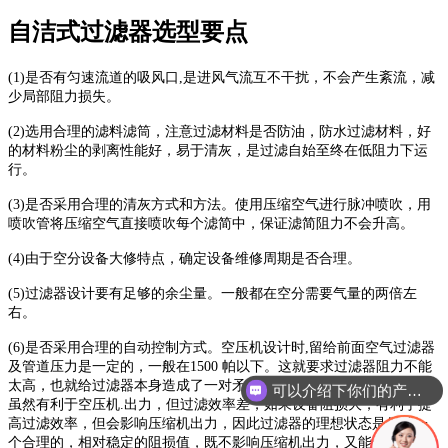
自洁式过滤器选型要点
(1)是否有匀速流道的吸风口,是进风气流互不干扰，不会产生紊流，减
少局部阻力损失。
(2)选用合理的滤料滤筒，注意过滤材料是否防油，防水过滤材料，好
的材料粉尘的剥离性能好，易于清灰，是过滤自始至终在低阻力下运
行。
(3)是否采用合理的清灰方式和方法。使用压缩空气进行脉冲喷吹，用
喷吹管将压缩空气直接喷吹每个滤简中，保证滤简阻力不会升高。
(4)由于空分设备大修特点，确定设备维修周期是否合理。
(5)过滤器设计要有足够的余尘量。一般都在空分需要气量的两倍左
右。
(6)是否采用合理的自动控制方式。空压机设计时,留给前面空气过滤器
可以介绍下你们的产品么
及管道压力是一定的，一般在1500 帕以下。这就要求过滤器阻力不能
太高，也就给过滤器本身造成了一对矛盾，如果设备阻力损失太低，
你们是怎么收费的呢
虽然有利于空压机.出力，但过滤效率差，如果设备阻损大，有利于提
高过滤效率，但会影响压缩机出力，因此过滤器的理想状态是保持一
个合理的，相对稳定的阻损值，既不影响压缩机出力，又能保住较高