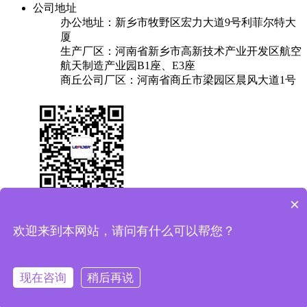
公司地址
办公地址：新乡市牧野区宏力大道9号利菲尔特大
厦
生产厂区：河南省新乡市高新技术产业开发区航空
航天制造产业园B1座、E3座
商丘公司厂区：河南省商丘市梁园区晨风大道1号
×
关于我们
产品中心
成功案例
解决方案
新闻中心
联系我们
欢迎来到本网站，请问有什么可以帮您？
友情链接：
换热器
焊锡机
plc实验台
保安过滤器
Copyright © 2025 利菲尔特（商标：菲瑞达） 版权所有
备案
现在咨询
稍后再说
号：豫ICP备11005909号-11
豫公网安备41071102000687号
XML地图