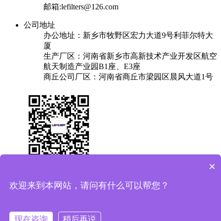
邮箱:lefilters@126.com
公司地址
办公地址：新乡市牧野区宏力大道9号利菲尔特大
厦
生产厂区：河南省新乡市高新技术产业开发区航空
航天制造产业园B1座、E3座
商丘公司厂区：河南省商丘市梁园区晨风大道1号
×
关于我们
产品中心
成功案例
解决方案
新闻中心
联系我们
欢迎来到本网站，请问有什么可以帮您？
友情链接：
换热器
焊锡机
plc实验台
保安过滤器
Copyright © 2025 利菲尔特（商标：菲瑞达） 版权所有
备案
现在咨询
稍后再说