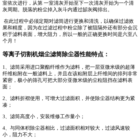
室依次进行，从第 一室清灰开始至下一次清灰开始为一个清
灰周期。脱落的粉尘掉入灰斗内通过缷灰阀排出。
在此过程中必须定期对滤筒进行更换和清洗，以确保过滤效
果和精度，因为在过滤过程中粉尘除了被阻隔外还有部分会沉
积于滤料表面，增大阻力，所以一般的正确更换时间是六至八
个月！
等离子切割机烟尘滤筒除尘器性能特点：
1、滤筒采用进口聚酯纤维作为滤料，把一层亚微米级的超薄
纤维粘附在一般滤料上，并且在该粘附层上纤维间的排列非常
紧密，极小的筛孔可把大部分亚微米级的尘粒阻挡在滤料表
面；
2、滤料折褶使用，可增大过滤面积，并使除尘器结构更为紧
凑；
3、滤筒高度小，安装维修工作量小；
4、与同体积除尘器相比，过滤面积相对较大，过滤风速较
小，阻力不大；