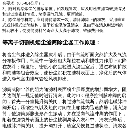
合要求（0.3-0.4公斤）。
3、随时观察烟尘的排放浓度，如发现冒灰，应及时检查滤筒破损情况
和过滤室密封情况，堵塞漏气孔隙，更新滤筒。
4、除尘器停机前，应对滤筒清灰一次，清除滤筒上的积灰。采用垂直
式或斜插式滤筒结构，便于粉尘吸附及清灰；且由于在清灰时滤料的
抖动较小，使滤筒滤料的寿命大大高于滤袋，维修费用低。
等离子切割机烟尘滤筒除尘器工作原理：
将含尘气体进入除尘器灰斗后，由于气流断面突然扩大及气流
分布板作用，气流中一部分粗大颗粒在动和惯性力作用下沉降
在灰斗；粒度细、密度小的尘粒进入滤尘室后，通过布朗扩散
和筛滤等组合效应，使粉尘沉积在滤料表面上，净化后的气体
进入净气室由排气管经风机排出。
滤筒式除尘器的阻力随滤料表面粉尘层厚度的增加而增大。阻
力达到某一规定值时进行清灰。此时PLC程序控制脉冲阀的启
闭，首先一分室提升阀关闭，将过滤气流截断，然后电磁脉冲
阀开启，压缩空气以及短的时间在上箱体内迅速膨胀，涌入滤
筒，使滤筒膨胀变形产生振动，并在逆向气流冲刷的作用下，
附着在滤袋外表面上的粉尘被剥离落入灰斗中。清灰完毕后，
电磁脉冲阀关闭，提升阀打开，该室又恢复过滤状态。清灰各