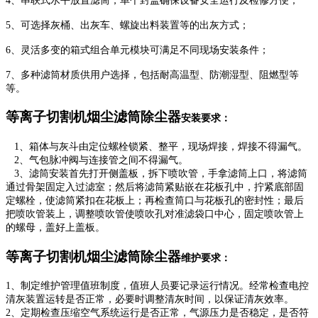
4、串联式水平放置滤筒，单个封盖确保设备安全运行及检修方便；
5、可选择灰桶、出灰车、螺旋出料装置等的出灰方式；
6、灵活多变的箱式组合单元模块可满足不同现场安装条件；
7、多种滤筒材质供用户选择，包括耐高温型、防潮湿型、阻燃型等
等。
等离子切割机烟尘滤筒除尘器
安装要求：
1、箱体与灰斗由定位螺栓锁紧、整平，现场焊接，焊接不得漏气。
2、气包脉冲阀与连接管之间不得漏气。
3、滤筒安装首先打开侧盖板，拆下喷吹管，手拿滤筒上口，将滤筒
通过骨架固定入过滤室；然后将滤筒紧贴嵌在花板孔中，拧紧底部固
定螺栓，使滤筒紧扣在花板上；再检查筒口与花板孔的密封性；最后
把喷吹管装上，调整喷吹管使喷吹孔对准滤袋口中心，固定喷吹管上
的螺母，盖好上盖板。
等离子切割机烟尘滤筒除尘器
维护要求：
1、制定维护管理值班制度，值班人员要记录运行情况。经常检查电控
清灰装置运转是否正常，必要时调整清灰时间，以保证清灰效率。
2、定期检查压缩空气系统运行是否正常，气源压力是否稳定，是否符