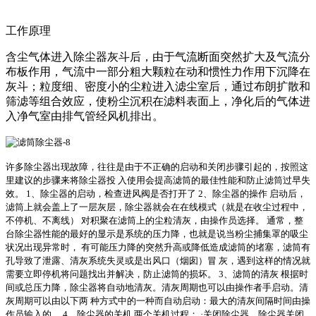
工作原理
含尘气体进入除尘器灰斗后，由于气流断面突然扩大及气流分
布板作用，气流中一部分粗大颗粒在动和惯性力作用下沉降在
灰斗；粒度细、密度小的尘粒进入滤尘室后，通过布朗扩散和
筛滤等组合效应，使粉尘沉积在滤料表面上，净化后的气体进
入净气室由排气管经风机排出。
许多除尘器出现故障，往往是由于不正确的启动和关闭步骤引起的，按照这
里建议的步骤来将除尘器投
入使用会提高滤筒的最佳性能和防止滤筒过早失
效。
1、除尘器的启动，检查进风阀是否打开了
2、除尘器的操作
启动后，
滤筒上就会盖上了一层灰层，除尘器就会在在线模式（就是在收尘过程中，
不停机、不离线）
对积聚在滤筒上的尘粒清灰，由操作员选择。
通常，整
台除尘器性能的最好的显示是系统的压力降，也就是说当粉尘捕集罩的吸尘
状况出现异常时，
有可能压力降的突然升高或降低造成滤筒的堵塞，滤筒有
孔导致了泄露、清灰系统失灵或是出风口（烟囱）冒
灰，遇到这样的情况就
需要立即停机将问题找出并解决，防止滤筒的损坏。
3、滤筒的清灰
根据时
间或总压力降，除尘器将自动地清灰。清灰周期也可以由操作者手启动。清
灰周期可以由以下两
种方式中的一种而自动启动：最大的清灰间隔时间由操
作员输入的。
4、除尘器的关机
两个关机过程：
·
关闭除尘器，除尘器关闭