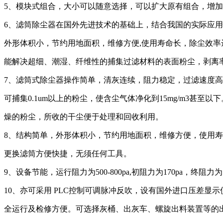
5、模块式组合，大小可以随意选择，可以扩大原有组合，增
6、滤筒除尘器在国外先进技术的基础上，结合我国的实际应
外形体积小，节约用地面积，维修方便,使用寿命长，除尘效率达
能解决超细、潮湿、纤维性的捕集过滤材料的表面粉尘，剥离率
7、滤筒式除尘器操作简单，清灰连续，阻力稳定，过滤速度
可捕集0.1um以上的粉尘，使含尘气体净化到15mg/m3甚
燥的粉尘，所收的干尘便于处理和回收利用。
8、结构简单，外形体积小，节约用地面积，维修方便，使用寿
更换滤筒方便快捷，无须任何工具。
9、设备节能，运行阻力为500-800pa,初阻力为170pa，终阻力为
10、亦可采用 PLC控制可调脉冲反吹，设有国外进口压差显
全运行及检修方便。可选择灰桶、出灰车、螺旋出料装置等的