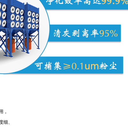
用，
度细、