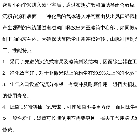
密度小的尘粒进入滤尘室后，通过布朗扩散和筛滤等组合效应
沉积在滤料表面上，净化后的气体进入净气室由从出风口经风机排出。
产生强烈的气流通过电磁阀门释放出来至滤筒中心部，如同振
到下面的灰斗内。为确保滤筒除尘正常连续运转，由脉冲控制
三、性能特点
1、采用了先进的沉流式布局及滤筒斜装结构，因而除尘器在
2、净化效率好，对于亚微米以上的粉尘有99.9%以上的净化
3、尘气入口设置气流分布板，有缓冲及耐磨作用，阻挡大颗
的使用寿命。
4、滤筒 15°倾斜抽屉式安装，可使滤筒拆换更方便，而且除
对一般性粉尘，滤筒可长期使用不需要更换，省去了常用袋式
修费。