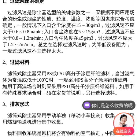
1、过滤风速的确定
过滤风速是除尘器选型的关键参数之一，应根据不同应用场
合的粉尘或烟尘的性质、粒度、温度、浓度等因素来综合考虑
确定，一般情况下入口含尘浓度在15～30g/m3，过滤风速不应
大于0.6～0.8m/min; 入口含尘浓度在5～15g/m3，过滤风速不应
大于0.8～1.2m/min; 入口含尘浓度在≤5g/m3，过滤风速不应大
于1.5～2m/min。总之在选择过滤风速时，为降低设备阻力，
一般过滤风速不宜选择太大。
2、过滤材料
滤筒式除尘器采用PS或PSU高分子涂层纤维滤料，当过滤气
体为常温或低于100℃时，一般采用PS高分子涂层纤维滤料，
如用于高温场合时则应采用PSU高分子涂层纤维滤料，如用于
有特殊要求场合时，须在定货前说明，另行选择滤料。
3、排灰形式
你们是怎么收费的呢
滤筒式除尘器采用手动单独（移动小车接灰）收集，也可采
用螺旋输送机进行集中收集。
物料回收系统是风机将含有物料的空气抽走，中间经过空气